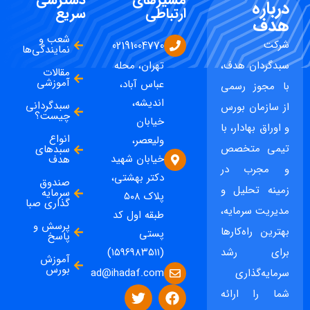
درباره
ارتباطی
سریع
هدف
شعب و
شرکت
02191004770
نمایندگی‌ها
سبدگردان هدف،
تهران، محله
مقالات
آموزشی
عباس آباد،
با مجوز رسمی
اندیشه،
سبدگردانی
از سازمان بورس
چیست؟
خیابان
و اوراق بهادار، با
انواع
ولیعصر،
تیمی متخصص
سبدهای
خیابان شهید
هدف
و مجرب در
دکتر بهشتی،
صندوق
زمینه تحلیل و
سرمایه
پلاک ۵۰۸
گذاری صبا
مدیریت سرمایه،
طبقه اول کد
پرسش و
بهترین راه‌کارها
پستی
پاسخ
برای رشد
(۱۵۹۶۹۸۳۵۱۱)
آموزش
بورس
ad@ihadaf.com
سرمایه‌گذاری
شما را ارائه