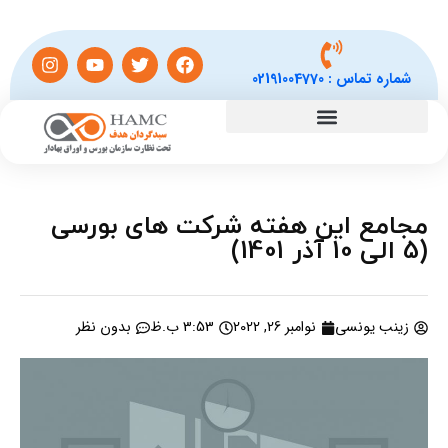
شماره تماس :
02191004770
مجامع این هفته شرکت های بورسی
(5 الی 10 آذر 1401)
زینب یونسی
نوامبر 26, 2022
3:53 ب.ظ
بدون نظر