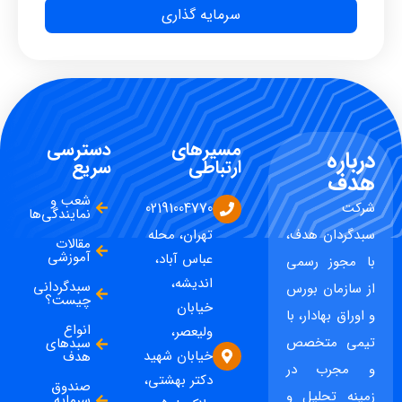
سرمایه گذاری
مسیرهای
دسترسی
درباره
ارتباطی
سریع
هدف
شعب و
شرکت
02191004770
نمایندگی‌ها
سبدگردان هدف،
تهران، محله
مقالات
آموزشی
عباس آباد،
با مجوز رسمی
اندیشه،
سبدگردانی
از سازمان بورس
چیست؟
خیابان
و اوراق بهادار، با
انواع
ولیعصر،
تیمی متخصص
سبدهای
خیابان شهید
هدف
و مجرب در
دکتر بهشتی،
صندوق
زمینه تحلیل و
سرمایه