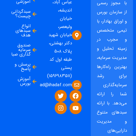
آموزشی
عباس آباد،
با مجوز رسمی
اندیشه،
سبدگردانی
از سازمان بورس
چیست؟
خیابان
و اوراق بهادار، با
انواع
ولیعصر،
تیمی متخصص
سبدهای
خیابان شهید
هدف
و مجرب در
دکتر بهشتی،
صندوق
زمینه تحلیل و
سرمایه
پلاک ۵۰۸
گذاری صبا
مدیریت سرمایه،
طبقه اول کد
پرسش و
بهترین راه‌کارها
پستی
پاسخ
برای رشد
(۱۵۹۶۹۸۳۵۱۱)
آموزش
بورس
ad@ihadaf.com
سرمایه‌گذاری
شما را ارائه
می‌دهد. با ارائه
سبدهای متنوع
و مدیریت
دارایی‌های