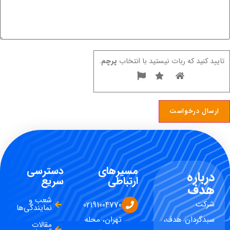
تایید کنید که ربات نیستید با انتخاب
پرچم
.
مسیرهای
دسترسی
درباره
ارتباطی
سریع
هدف
شعب و
شرکت
02191004770
نمایندگی‌ها
سبدگردان هدف،
تهران، محله
مقالات