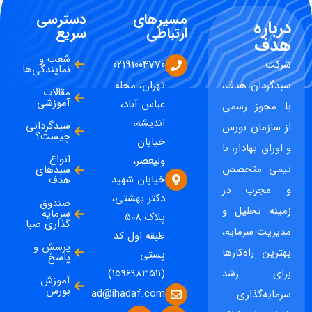
مسیرهای
دسترسی
درباره
ارتباطی
سریع
هدف
شعب و
شرکت
02191004770
نمایندگی‌ها
سبدگردان هدف،
تهران، محله
مقالات
آموزشی
عباس آباد،
با مجوز رسمی
اندیشه،
سبدگردانی
از سازمان بورس
چیست؟
خیابان
و اوراق بهادار، با
انواع
ولیعصر،
تیمی متخصص
سبدهای
خیابان شهید
هدف
و مجرب در
دکتر بهشتی،
صندوق
زمینه تحلیل و
سرمایه
پلاک ۵۰۸
گذاری صبا
مدیریت سرمایه،
طبقه اول کد
پرسش و
بهترین راه‌کارها
پستی
پاسخ
برای رشد
(۱۵۹۶۹۸۳۵۱۱)
آموزش
بورس
ad@ihadaf.com
سرمایه‌گذاری