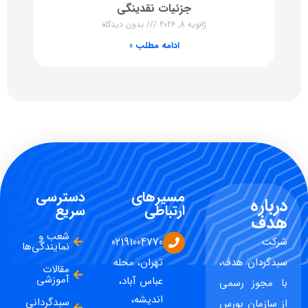
جزئیات نقدینگی
ژانویه 8, 2026
بدون دیدگاه
ادامه مطلب »
مسیرهای
دسترسی
درباره
ارتباطی
سریع
هدف
شعب و
شرکت
02191004770
نمایندگی‌ها
سبدگردان هدف،
تهران، محله
مقالات
آموزشی
عباس آباد،
با مجوز رسمی
اندیشه،
سبدگردانی
از سازمان بورس