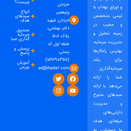
چیست؟
خیابان
و اوراق بهادار، با
انواع
ولیعصر،
تیمی متخصص
سبدهای
خیابان شهید
هدف
و مجرب در
دکتر بهشتی،
صندوق
زمینه تحلیل و
سرمایه
پلاک ۵۰۸
گذاری صبا
مدیریت سرمایه،
طبقه اول کد
پرسش و
بهترین راه‌کارها
پستی
پاسخ
برای رشد
(۱۵۹۶۹۸۳۵۱۱)
آموزش
بورس
ad@ihadaf.com
سرمایه‌گذاری
شما را ارائه
می‌دهد. با ارائه
سبدهای متنوع
و مدیریت
دارایی‌های
حرفه‌ای، هدف
ما دستیابی به