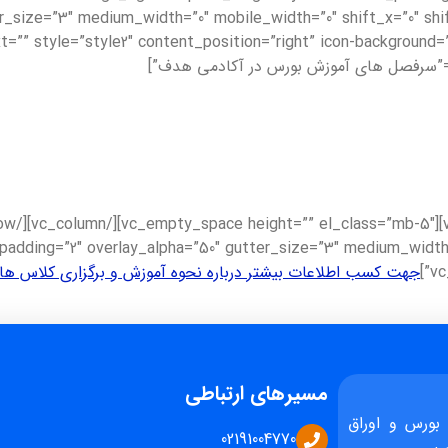
=”” style=”style2″ content_position=”right” icon-background=”
_padding=”2″ overlay_alpha=”50″ gutter_size=”3″ medium_width=
جهت کسب اطلاعات بیشتر درباره نحوه آموزش و برگزاری کلاس ها 
مسیرهای ارتباطی
بورس و اوراق
02191004770