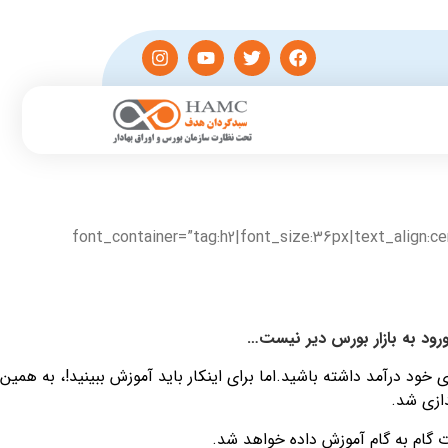
تجربه کنید!” font_container=”tag:h2|font_size:36px|text_align:center|color:%23212121|line_height:36px”
رود به بازار بورس دیر نیست…
 خود درآمد داشته باشید.اما برای اینکار باید آموزش ببینید!، به همین
دازی شد.
 گام به گام آموزش داده خواهد شد.