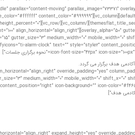
ntent_placement=”middle” parallax=”content-moving” parallax_image=”73371″ ove
section title_position=”center” title_color=”#ffffff” content_color=”#999999″
title=”آموزش ندادن بهتر از آموزش ناقص است” =”0″
olumn width=”1/3″ column_width_percent=”100″ align_horizontal=”align_right”
=”15″ gutter_size=”3″ medium_width=”0″ mobile_width=”0″ shif
_themifyicons=”ti-alarm-clock” text=”” style=”style2″ content_pos
icon-font-size=”42px” ico=”نحوه برگزاری جلسات”]
th_percent=”100″ align_horizontal=”align_right” override_padding=”yes” colu
content_position=”right” icon-background=”” icon-color=”#f46522
_percent=”100″ align_horizontal=”align_right” expand_height=”yes” override