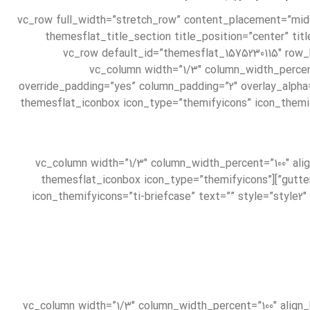
[/vc_column_text][/vc_column][/vc_row][vc_row full_width=”stretch_row” co
default_id=”themesflat_1575229221″ el_class=”section-padding my-5″][vc_column][themesflat_title_
class=”mb-0″][/themesflat_title_section][/vc_column][/vc_row][vc_row default_id=”themesflat_1575230115″ row_height_percent
overlay_alpha=”50″ gutter_size=”3″ column_width_percent=”100″ shift_y=”0″ z_index=”0″][vc_c
override_padding=”yes” column_padding=”2″ overlay_alpha
radius=”xs”][themesflat_iconbox icon_type=”themifyicons” icon
[/themesflat_iconbox][/vc_column][vc_column width=”1/3″ column_wid
gutter_size=”3″ medium_width=”0″ mobile_width=”0″ shift_x=”0″ shift_y=”0″ shift_y_down=”0″ z_index=”0″ shadow=”sm” radius=”xs”][themesflat_iconbox icon_type=”themifyicons”
icon_themifyicons=”ti-briefcase” text=”” style=”style2″ 
[/themesflat_iconbox][/vc_column][vc_column width=”1/3″ column_width