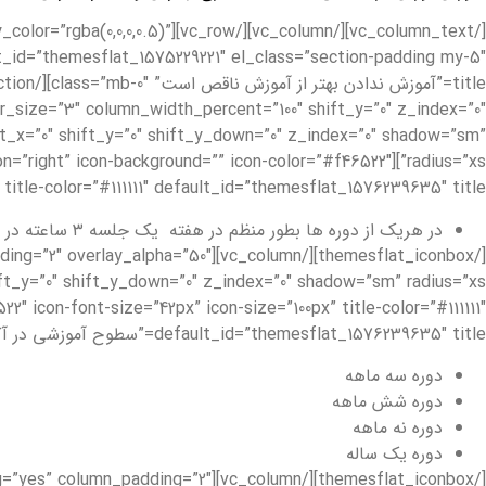
rlay_color=”rgba(0,0,0,0.5)”
t_x=”0″ shift_y=”0″ shift_y_down=”0″ z_index=”0″ shadow=”sm”
ition=”right” icon-background=”” icon-color=”#f46522″
n-size=”100px” title-color=”#111111″ default_id=”themesflat_1576239635″ title
در هریک از دوره ها بطور منظم در هفته یک جلسه ۳ ساعته در آکادمی هدف برگزار می گردد.
mn_padding=”2″ overlay_alpha=”50″
″ icon-font-size=”42px” icon-size=”100px” title-color=”#111111″
default_id=”themesflat_1576239635″ title=”سطوح آموزشی در آکادمی هدف”]
دوره سه ماهه
دوره شش ماهه
دوره نه ماهه
دوره یک ساله
_padding=”yes” column_padding=”2″