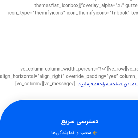
overlay_alpha=”50″ gutter_size=”3″ medium_width=”0″ mobile_width=”0″ shift_x=”0″ shift_y=”0″ shift_y_down=”0″ z_index=”0″ shadow=”sm” radius=”xs”][themesflat_iconbox
icon_type=”themifyicons” icon_themifyicons=”ti-book” text
[/themesflat_iconbox][/vc_column][/vc_row][vc_row][vc_column][vc_empty_space height=”” el_class=”mb-5″][/vc_column][/vc_row][vc_row][vc_column column_width_percent=”100″
align_horizontal=”align_right” override_padding=”yes” column
به این صفحه مراجعه فرمایید
.[/vc_message][/vc_column]
دسترسی سریع
شعب و نمایندگی‌ها