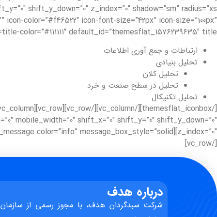
” icon-color=”#f46522″ icon-font-size=”42px” icon-size=”100px”
title-color=”#111111″ default_id=”themesflat_1576239635″ title=”سرفصل های آموزش بورس در آکادمی هدف”]
ارتباطات و جمع آوری اطلاعات
تحلیل بنیادی
تحلیل کلان
تحلیل در سطح صنعت و خرد
تحلیل تکنیکال
”0″ mobile_width=”0″ shift_x=”0″ shift_y=”0″ shift_y_down=”0″
z_index=”0″][vc_message color=”info” message_box_style=”solid”]
[/vc_row]
درباره هدف
شرکت سبدگردان هدف، با مجوز رسمی از سازمان 