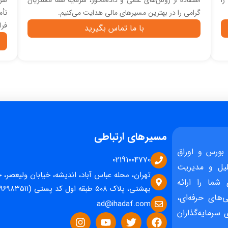
را
استفاده از روش‌های علمی و داده‌محور، سرمایه شما مشتریان
سرا
گرامی را در بهترین مسیرهای مالی هدایت می‌کنیم.
تأم
فرا
با ما تماس بگیرید
مسیرهای ارتباطی
بورس و اوراق
02191004770
یل و مدیریت
تهران، محله عباس آباد، اندیشه، خیابان ولیعصر، 
 شما را ارائه
بهشتی، پلاک ۵۰۸ طبقه اول کد پستی (۱۵۹۶۹۸۳۵۱۱)
‌های حرفه‌ای،
ad@ihadaf.com
سرمایه‌گذاران