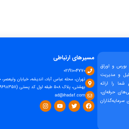
مسیرهای ارتباطی
بورس و اوراق
02191004770
یل و مدیریت
تهران، محله عباس آباد، اندیشه، خیابان ولیعصر، 
 شما را ارائه
بهشتی، پلاک ۵۰۸ طبقه اول کد پستی (۱۵۹۶۹۸۳۵۱۱)
‌های حرفه‌ای،
ad@ihadaf.com
سرمایه‌گذاران