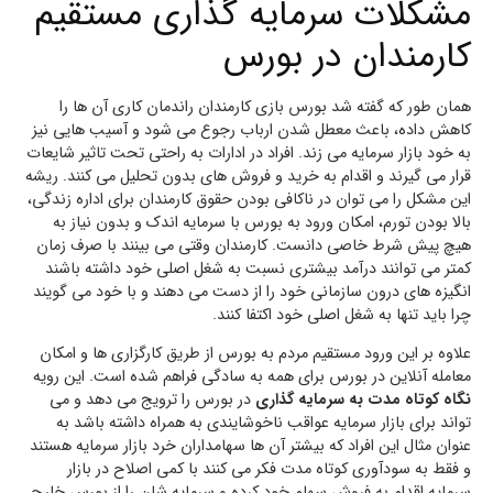
مشکلات سرمایه گذاری مستقیم
کارمندان در بورس
همان طور که گفته شد بورس بازی کارمندان راندمان کاری آن ها را
کاهش داده، باعث معطل شدن ارباب رجوع می شود و آسیب هایی نیز
به خود بازار سرمایه می زند. افراد در ادارات به راحتی تحت تاثیر شایعات
قرار می گیرند و اقدام به خرید و فروش های بدون تحلیل می کنند. ریشه
این مشکل را می توان در ناکافی بودن حقوق کارمندان برای اداره زندگی،
بالا بودن تورم، امکان ورود به بورس با سرمایه اندک و بدون نیاز به
هیچ پیش شرط خاصی دانست. کارمندان وقتی می بینند با صرف زمان
کمتر می توانند درآمد بیشتری نسبت به شغل اصلی خود داشته باشند
انگیزه های درون سازمانی خود را از دست می دهند و با خود می گویند
چرا باید تنها به شغل اصلی خود اکتفا کنند.
علاوه بر این ورود مستقیم مردم به بورس از طریق کارگزاری ها و امکان
معامله آنلاین در بورس برای همه به سادگی فراهم شده است. این رویه
نگاه کوتاه مدت به سرمایه گذاری
در بورس را ترویج می دهد و می
تواند برای بازار سرمایه عواقب ناخوشایندی به همراه داشته باشد به
عنوان مثال این افراد که بیشتر آن ها سهامداران خرد بازار سرمایه هستند
و فقط به سودآوری کوتاه مدت فکر می کنند با کمی اصلاح در بازار
سرمایه اقدام به فروش سهام خود کرده و سرمایه شان را از بورس خارج