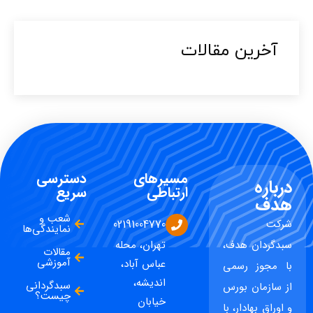
آخرین مقالات​
مسیرهای
دسترسی
درباره
ارتباطی
سریع
هدف
شعب و
شرکت
02191004770
نمایندگی‌ها
سبدگردان هدف،
تهران، محله
مقالات
آموزشی
عباس آباد،
با مجوز رسمی
اندیشه،
سبدگردانی
از سازمان بورس
چیست؟
خیابان
و اوراق بهادار، با