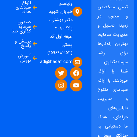
انواع
ولیعصر،
تیمی متخصص
سبدهای
خیابان شهید
هدف
و مجرب در
دکتر بهشتی،
صندوق
زمینه تحلیل و
سرمایه
پلاک ۵۰۸
گذاری صبا
مدیریت سرمایه،
طبقه اول کد
پرسش و
بهترین راه‌کارها
پستی
پاسخ
برای رشد
(۱۵۹۶۹۸۳۵۱۱)
آموزش
بورس
ad@ihadaf.com
سرمایه‌گذاری
شما را ارائه
می‌دهد. با ارائه
سبدهای متنوع
و مدیریت
دارایی‌های
حرفه‌ای، هدف
ما دستیابی به
حداکثر سود و