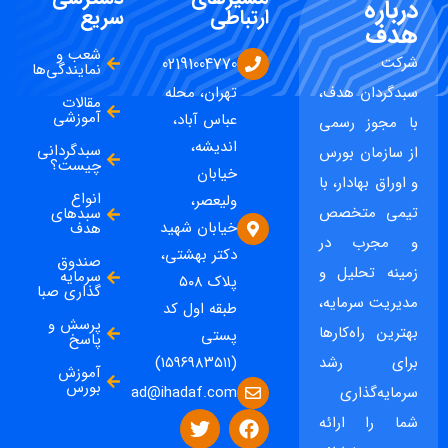
درباره
ارتباطی
سریع
هدف
شعب و
شرکت
02191004770
نمایندگی‌ها
سبدگردان هدف،
تهران، محله
مقالات
آموزشی
عباس آباد،
با مجوز رسمی
اندیشه،
سبدگردانی
از سازمان بورس
چیست؟
خیابان
و اوراق بهادار، با
انواع
ولیعصر،
تیمی متخصص
سبدهای
خیابان شهید
هدف
و مجرب در
دکتر بهشتی،
صندوق
زمینه تحلیل و
سرمایه
پلاک ۵۰۸
گذاری صبا
مدیریت سرمایه،
طبقه اول کد
پرسش و
بهترین راه‌کارها
پستی
پاسخ
برای رشد
(۱۵۹۶۹۸۳۵۱۱)
آموزش
بورس
ad@ihadaf.com
سرمایه‌گذاری
شما را ارائه