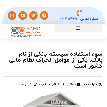
شماره تماس :
02191004770
سوء استفاده سیستم بانکی از نام
بانک، یکی از عوامل انحراف نظام مالی
کشور است
سارا محمدی
جولای 24, 2020
2:17 ب.ظ
بدون نظر