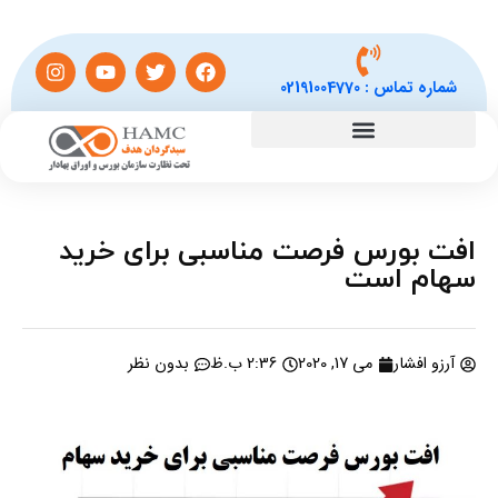
شماره تماس :
02191004770
افت بورس فرصت مناسبی برای خرید
سهام است
آرزو افشار
می 17, 2020
2:36 ب.ظ
بدون نظر