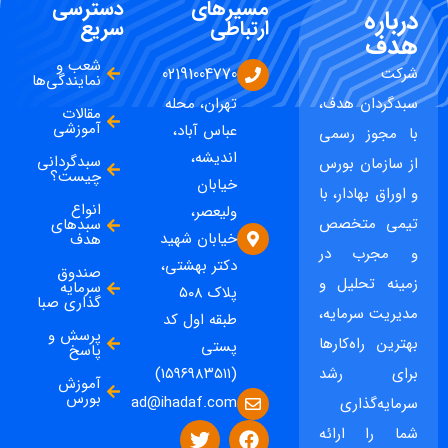
مسیرهای
دسترسی
درباره
ارتباطی
سریع
هدف
شعب و
شرکت
02191004770
نمایندگی‌ها
سبدگردان هدف،
تهران، محله
مقالات
آموزشی
عباس آباد،
با مجوز رسمی
اندیشه،
سبدگردانی
از سازمان بورس
چیست؟
خیابان
و اوراق بهادار، با
انواع
ولیعصر،
تیمی متخصص
سبدهای
خیابان شهید
هدف
و مجرب در
دکتر بهشتی،
صندوق
زمینه تحلیل و
سرمایه
پلاک ۵۰۸
گذاری صبا
مدیریت سرمایه،
طبقه اول کد
پرسش و
بهترین راه‌کارها
پستی
پاسخ
برای رشد
(۱۵۹۶۹۸۳۵۱۱)
آموزش
بورس
ad@ihadaf.com
سرمایه‌گذاری
شما را ارائه