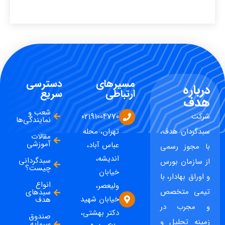
مسیرهای
دسترسی
درباره
ارتباطی
سریع
هدف
شعب و
شرکت
02191004770
نمایندگی‌ها
سبدگردان هدف،
تهران، محله
مقالات
آموزشی
عباس آباد،
با مجوز رسمی
اندیشه،
سبدگردانی
از سازمان بورس
چیست؟
خیابان
و اوراق بهادار، با
انواع
ولیعصر،
تیمی متخصص
سبدهای
خیابان شهید
هدف
و مجرب در
دکتر بهشتی،
صندوق
زمینه تحلیل و
سرمایه