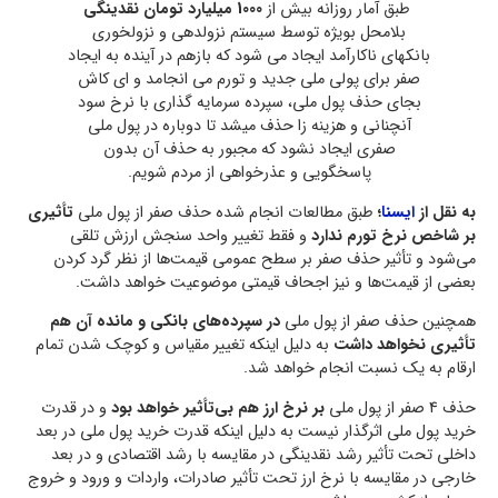
طبق آمار روزانه بیش از
1000 میلیارد تومان نقدینگی
بلامحل بویژه توسط سیستم نزولدهی و نزولخوری
بانکهای ناکارآمد ایجاد می شود که بازهم در آینده به ایجاد
صفر برای پولی ملی جدید و تورم می انجامد و ای کاش
بجای حذف پول ملی، سپرده سرمایه گذاری با نرخ سود
آنچنانی و هزینه زا حذف میشد تا دوباره در پول ملی
صفری ایجاد نشود که مجبور به حذف آن بدون
پاسخگویی و عذرخواهی از مردم شویم.
به نقل از
ایسنا
؛
طبق مطالعات انجام شده حذف صفر از پول ملی
تأثیری
بر شاخص نرخ تورم ندارد
و فقط تغییر واحد سنجش ارزش تلقی
می‌شود و تأثیر حذف صفر بر سطح عمومی قیمت‌ها از نظر گرد کردن
بعضی از قیمت‌ها و نیز اجحاف قیمتی موضوعیت خواهد داشت.
همچنین حذف صفر از پول ملی
در سپرده‌های بانکی و مانده آن هم
تأثیری نخواهد داشت
به دلیل اینکه تغییر مقیاس و کوچک شدن تمام
ارقام به یک نسبت انجام خواهد شد.
حذف 4 صفر از پول ملی
بر نرخ ارز هم بی‌تأثیر خواهد بود
و در قدرت
خرید پول ملی اثرگذار نیست به دلیل اینکه قدرت خرید پول ملی در بعد
داخلی تحت تأثیر رشد نقدینگی در مقایسه با رشد اقتصادی و در بعد
خارجی در مقایسه با نرخ ارز تحت تأثیر صادرات، واردات و ورود و خروج