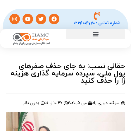
شماره تماس :
02191004770
حقانی نسب: به جای حذف صفرهای
پول ملی، سپرده سرمایه گذاری هزینه
زا را حذف کنید
سوگند داوری راد
می 5, 2020
10:47 ق.ظ
بدون نظر