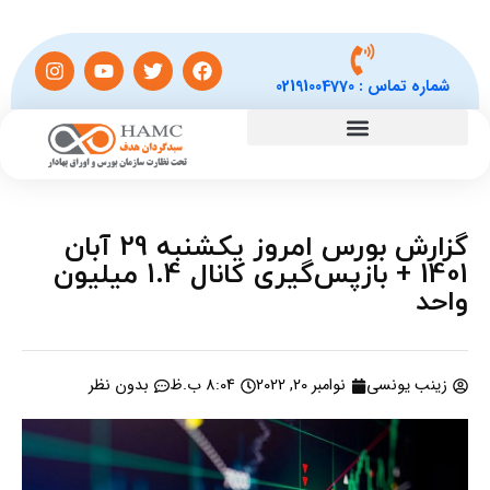
شماره تماس :
02191004770
گزارش بورس امروز یکشنبه 29 آبان
1401 + بازپس‌گیری کانال 1.4 میلیون
واحد
زینب یونسی
نوامبر 20, 2022
8:04 ب.ظ
بدون نظر