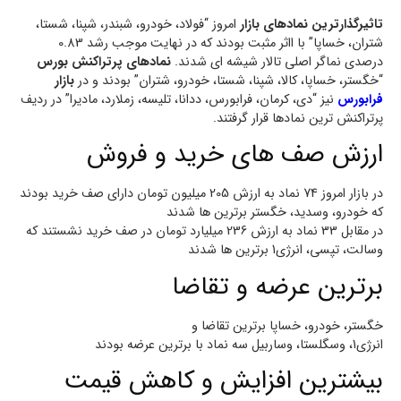
تاثیرگذارترین نمادهای بازار
امروز “فولاد، خودرو، شبندر، شپنا، شستا،
شتران، خساپا” با ااثر مثبت بودند که در نهایت موجب رشد 0.83
درصدی نماگر اصلی تالار شیشه ای شدند.
نمادهای پرتراکنش بورس
“خگستر، خساپا، کالا، شپنا، شستا، خودرو، شتران” بودند و در
بازار
فرابورس
نیز “دی، کرمان، فرابورس، ددانا، تلیسه، زملارد، مادیرا” در ردیف
پرتراکنش ترین نمادها قرار گرفتند.
ارزش صف های خرید و فروش
در بازار امروز 74 نماد به ارزش 205 میلیون تومان دارای صف خرید بودند
که خودرو، وسدید، خگستر برترین ها شدند
در مقابل 33 نماد به ارزش 236 میلیارد تومان در صف خرید نشستند که
وسالت، تپسی، انرژی1 برترین ها شدند
برترین عرضه و تقاضا
خگستر، خودرو، خساپا برترین تقاضا و
انرژی1، وسگلستا، وساربیل سه نماد با برترین عرضه بودند
بیشترین افزایش و کاهش قیمت