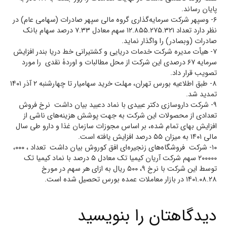
پایان رساند.
۶- وسپهر شرکت سرمایه‌گذاری گروه مالی سپهر صادرات (سهامی عام) در
نظر دارد تعداد ۱۲.۸۵۵.۲۷۵.۳۲۱ سهم معادل ۷.۳۳ درصد سهام بانک
صادرات (وبصادر) را واگذار نماید.
۷- هیأت مدیره شرکت خدمات دریایی و کشتیرانی خط دریا بندر افزایش
سرمایه ۶۷ درصدی این شرکت از محل مطالبات و اوردۀ نقدی را مورد
تصویب قرار داد.
۸- طبق اطلاعیه بورس تهران، مهلت خرید سهامیار تا چهارشنبه ۲ آذر ۱۴۰۱
تمدید شد.
۹- شرکت داروسازی دکتر عبیدی با نماد دعبید بیان داشت نرخ فروش
تعدادی از محصولات این شرکت به جهت پوشش هزینه‌های ناشی از
افزایش بهای تمام شده، بر اساس مجوزات سازمان غذا و دارو طی سال
مالی ۱۴۰۱ به میزان ۵۵ درصد افزایش یافته است.
۱۰- شرکت فروشگاه‌های زنجیره‌ای افق کوروش بیان داشت تعداد ، ۰۰۰،
۲۰۰۰۰۰ سهم شرکت آریان کیمیا تک معادل ۵ درصد با نماد کیمیا تک
توسط این شرکت با نرخ ۹، ۵۰۰ ریال به ازای هر سهم در مورخ
۱۴۰۱.۰۸.۲۸ در بازار معاملات عمده بورس تحصیل شده است.
دیدگاهتان را بنویسید