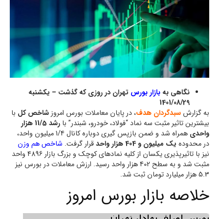
نگاهی به
بازار بورس
تهران در روزی که گذشت – یکشنبه
1401/08/29
به گزارش
سبدگردان هدف
، در پایان معاملات بورس امروز
شاخص کل
با
بیشترین تاثیر مثبت سه نماد “فولاد، خودرو، شبندر” با
رشد 11/5 هزار
واحدی
همراه شد و ضمن بازپس گیری دوباره کانال 1/4 میلیون واحد،
در محدوده
یک میلیون و 404 هزار واحد
قرار گرفت.
شاخص هم وزن
نیز با تاثیرپذیری یکسان از کلیه نمادهای کوچک و بزرگ بازار 4896 واحد
مثبت شد و به سطح 402 هزار واحد رسید. ارزش معاملات در بورس نیز
5.3 هزار میلیارد تومان ثبت شد.
خلاصه بازار بورس امروز