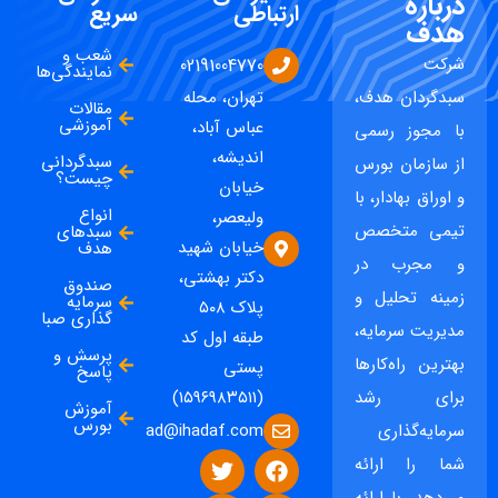
درباره
ارتباطی
سریع
هدف
شعب و
شرکت
02191004770
نمایندگی‌ها
سبدگردان هدف،
تهران، محله
مقالات
آموزشی
عباس آباد،
با مجوز رسمی
اندیشه،
سبدگردانی
از سازمان بورس
چیست؟
خیابان
و اوراق بهادار، با
انواع
ولیعصر،
تیمی متخصص
سبدهای
خیابان شهید
هدف
و مجرب در
دکتر بهشتی،
صندوق
زمینه تحلیل و
سرمایه
پلاک ۵۰۸
گذاری صبا
مدیریت سرمایه،
طبقه اول کد
پرسش و
بهترین راه‌کارها
پستی
پاسخ
برای رشد
(۱۵۹۶۹۸۳۵۱۱)
آموزش
بورس
ad@ihadaf.com
سرمایه‌گذاری
شما را ارائه