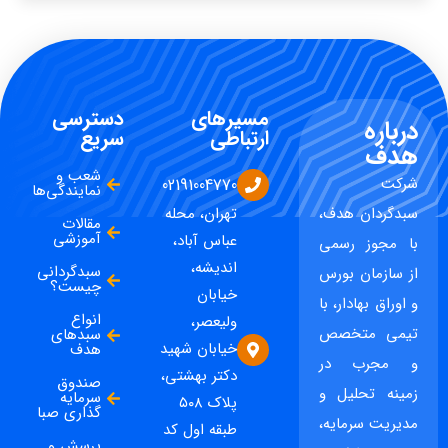
مسیرهای
دسترسی
درباره
ارتباطی
سریع
هدف
شعب و
شرکت
02191004770
نمایندگی‌ها
سبدگردان هدف،
تهران، محله
مقالات
آموزشی
عباس آباد،
با مجوز رسمی
اندیشه،
سبدگردانی
از سازمان بورس
چیست؟
خیابان
و اوراق بهادار، با
انواع
ولیعصر،
تیمی متخصص
سبدهای
خیابان شهید
هدف
و مجرب در
دکتر بهشتی،
صندوق
زمینه تحلیل و
سرمایه
پلاک ۵۰۸
گذاری صبا
مدیریت سرمایه،
طبقه اول کد
پرسش و