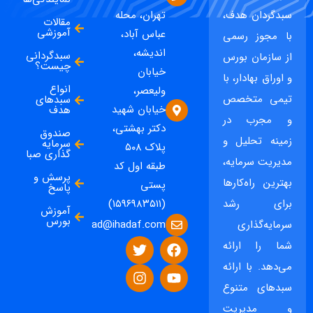
سبدگردان هدف،
تهران، محله
مقالات
آموزشی
عباس آباد،
با مجوز رسمی
اندیشه،
سبدگردانی
از سازمان بورس
چیست؟
خیابان
و اوراق بهادار، با
انواع
ولیعصر،
تیمی متخصص
سبدهای
خیابان شهید
هدف
و مجرب در
دکتر بهشتی،
صندوق
زمینه تحلیل و
سرمایه
پلاک ۵۰۸
گذاری صبا
مدیریت سرمایه،
طبقه اول کد
پرسش و
بهترین راه‌کارها
پستی
پاسخ
برای رشد
(۱۵۹۶۹۸۳۵۱۱)
آموزش
بورس
ad@ihadaf.com
سرمایه‌گذاری
شما را ارائه
می‌دهد. با ارائه
سبدهای متنوع
و مدیریت