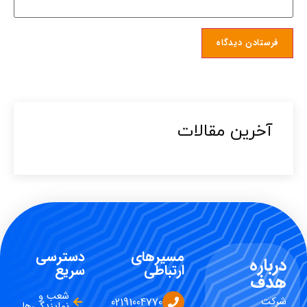
آخرین مقالات​
مسیرهای
دسترسی
درباره
ارتباطی
سریع
هدف
شعب و
شرکت
02191004770
نمایندگی‌ها