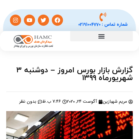
شماره تماس :
02191004770
گزارش بازار بورس امروز – دوشنبه ۳
شهریورماه ۱۳۹۹
مریم شهبازین
آگوست 24, 2020
7:46 ب.ظ
بدون نظر