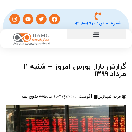
شماره تماس :
02191004770
گزارش بازار بورس امروز – شنبه ۱۱
مرداد ۱۳۹۹
مریم شهبازین
آگوست 1, 2020
7:07 ب.ظ
بدون نظر