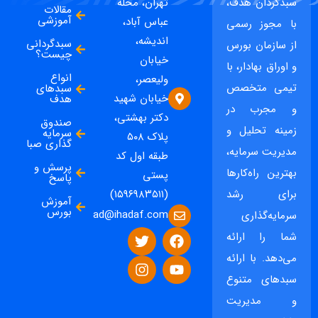
سبدگردان هدف،
تهران، محله
مقالات
آموزشی
عباس آباد،
با مجوز رسمی
اندیشه،
سبدگردانی
از سازمان بورس
چیست؟
خیابان
و اوراق بهادار، با
انواع
ولیعصر،
تیمی متخصص
سبدهای
خیابان شهید
هدف
و مجرب در
دکتر بهشتی،
صندوق
زمینه تحلیل و
سرمایه
پلاک ۵۰۸
گذاری صبا
مدیریت سرمایه،
طبقه اول کد
پرسش و
بهترین راه‌کارها
پستی
پاسخ
برای رشد
(۱۵۹۶۹۸۳۵۱۱)
آموزش
بورس
ad@ihadaf.com
سرمایه‌گذاری
شما را ارائه
می‌دهد. با ارائه
سبدهای متنوع
و مدیریت