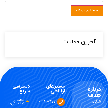
آخرین مقالات​
مسیرهای
دسترسی
درباره
ارتباطی
سریع
هدف
شعب و
شرکت
02191004770
نمایندگی‌ها