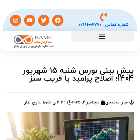
شماره تماس :
02191004770
پیش بینی بورس شنبه 15 شهریور
1404؛ اصلاح پرامید یا فریب سبز
سارا محمدی
سپتامبر 4, 2025
11:32 ق.ظ
بدون نظر