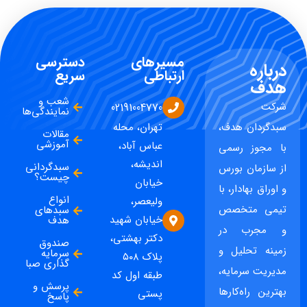
مسیرهای
دسترسی
درباره
ارتباطی
سریع
هدف
شعب و
شرکت
02191004770
نمایندگی‌ها
سبدگردان هدف،
تهران، محله
مقالات
آموزشی
عباس آباد،
با مجوز رسمی
اندیشه،
سبدگردانی
از سازمان بورس
چیست؟
خیابان
و اوراق بهادار، با
انواع
ولیعصر،
تیمی متخصص
سبدهای
خیابان شهید
هدف
و مجرب در
دکتر بهشتی،
صندوق
زمینه تحلیل و
سرمایه
پلاک ۵۰۸
گذاری صبا
مدیریت سرمایه،
طبقه اول کد
پرسش و
بهترین راه‌کارها
پستی
پاسخ