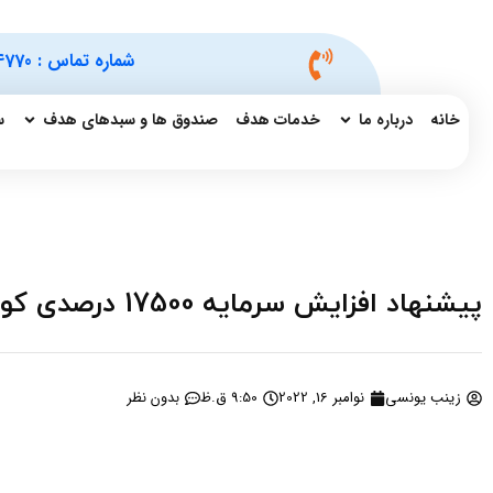
شماره تماس :
4770
خانه
درباره ما
خدمات هدف
صندوق ها و سبدهای هدف
س
پیشنهاد افزایش سرمایه 17500 درصدی کورز از دو محل
زینب یونسی
نوامبر 16, 2022
9:50 ق.ظ
بدون نظر