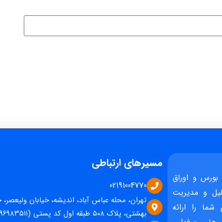
مسیرهای ارتباطی
بورس و اوراق
02191004770
یل و مدیریت
تهران، محله عباس آباد، اندیشه، خیابان ولیعصر، 
 شما را ارائه
بهشتی، پلاک ۵۰۸ طبقه اول کد پستی (۱۵۹۶۹۸۳۵۱۱)