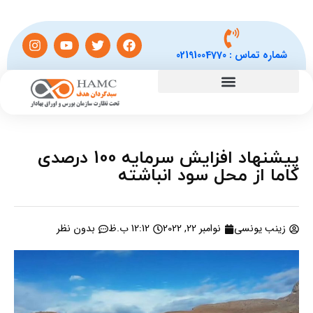
شماره تماس :
02191004770
پیشنهاد افزایش سرمایه 100 درصدی
کاما از محل سود انباشته
زینب یونسی
نوامبر 22, 2022
12:12 ب.ظ
بدون نظر