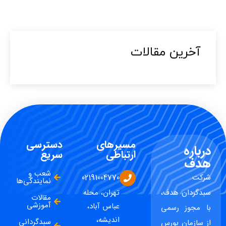
آخرین مقالات​
مسیرهای
دسترسی
درباره
ارتباطی
سریع
هدف
شعب و
شرکت
02191004770
نمایندگی‌ها
سبدگردان هدف،
تهران، محله
مقالات
آموزشی
عباس آباد،
با مجوز رسمی
اندیشه،
سبدگردانی
از سازمان بورس