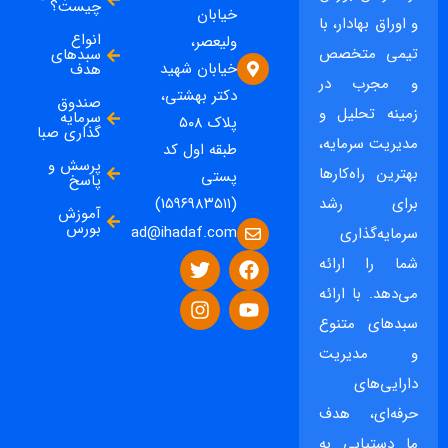
چیست؟
خیابان
و اوراق بهادار، با
انواع
ولیعصر،
تیمی متخصص
سبدهای
خیابان شهید
هدف
و مجرب در
دکتر بهشتی،
صندوق
زمینه تحلیل و
سرمایه
پلاک ۵۰۸
گذاری صبا
مدیریت سرمایه،
طبقه اول کد
پرسش و
بهترین راه‌کارها
پستی
پاسخ
برای رشد
(۱۵۹۶۹۸۳۵۱۱)
آموزش
بورس
ad@ihadaf.com
سرمایه‌گذاری
شما را ارائه
می‌دهد. با ارائه
سبدهای متنوع
و مدیریت
دارایی‌های
حرفه‌ای، هدف
ما دستیابی به