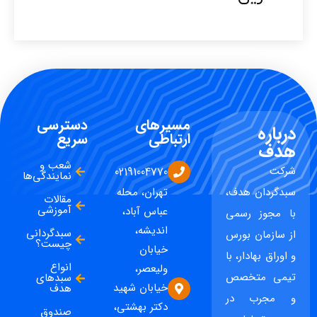
مسیرهای
دسترسی
درباره
ارتباطی
سریع
هدف
شعب و
شرکت
02191004770
نمایندگی‌ها
سبدگردان هدف،
تهران، محله
مقالات
آموزشی
عباس آباد،
با مجوز رسمی
اندیشه،
سبدگردانی
از سازمان بورس
چیست؟
خیابان
و اوراق بهادار، با
انواع
ولیعصر،
تیمی متخصص
سبدهای
خیابان شهید
هدف
و مجرب در
دکتر بهشتی،
صندوق