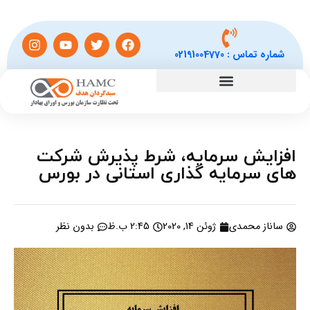
شماره تماس :
02191004770
افزایش سرمایه، شرط پذیرش شرکت
های سرمایه گذاری استانی در بورس
ساناز محمدی
ژوئن 14, 2020
2:45 ب.ظ
بدون نظر