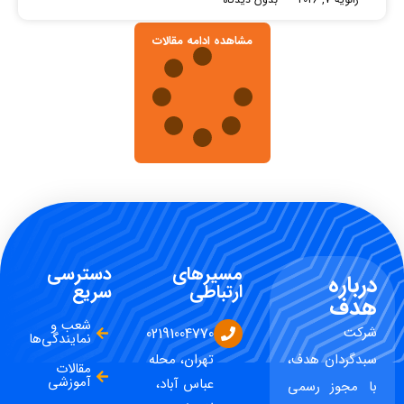
مشاهده ادامه مقالات
مسیرهای
دسترسی
درباره
ارتباطی
سریع
هدف
شعب و
شرکت
02191004770
نمایندگی‌ها
سبدگردان هدف،
تهران، محله
مقالات
آموزشی
عباس آباد،
با مجوز رسمی