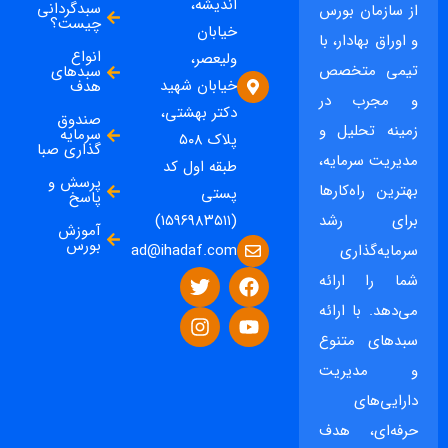
اندیشه،
سبدگردانی
از سازمان بورس
چیست؟
خیابان
و اوراق بهادار، با
انواع
ولیعصر،
تیمی متخصص
سبدهای
خیابان شهید
هدف
و مجرب در
دکتر بهشتی،
صندوق
زمینه تحلیل و
سرمایه
پلاک ۵۰۸
گذاری صبا
مدیریت سرمایه،
طبقه اول کد
پرسش و
بهترین راه‌کارها
پستی
پاسخ
برای رشد
(۱۵۹۶۹۸۳۵۱۱)
آموزش
بورس
ad@ihadaf.com
سرمایه‌گذاری
شما را ارائه
می‌دهد. با ارائه
سبدهای متنوع
و مدیریت
دارایی‌های
حرفه‌ای، هدف