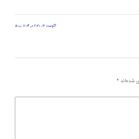
آگوست 12, 2020 در 11:04 ب.ظ
ی شده‌اند
*