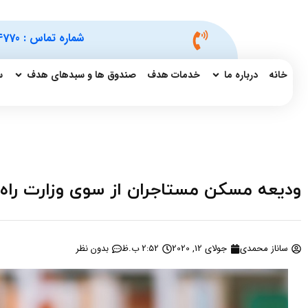
شماره تماس :
4770
خانه
درباره ما
خدمات هدف
صندوق ها و سبدهای هدف
س
ودیعه مسکن مستاجران از سوی وزارت راه و
ساناز محمدی
جولای 12, 2020
2:52 ب.ظ
بدون نظر