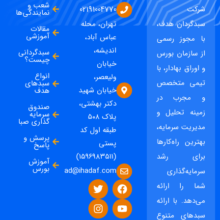
شعب و
شرکت
02191004770
نمایندگی‌ها
سبدگردان هدف،
تهران، محله
مقالات
آموزشی
عباس آباد،
با مجوز رسمی
اندیشه،
سبدگردانی
از سازمان بورس
چیست؟
خیابان
و اوراق بهادار، با
انواع
ولیعصر،
تیمی متخصص
سبدهای
خیابان شهید
هدف
و مجرب در
دکتر بهشتی،
صندوق
زمینه تحلیل و
سرمایه
پلاک ۵۰۸
گذاری صبا
مدیریت سرمایه،
طبقه اول کد
پرسش و
بهترین راه‌کارها
پستی
پاسخ
برای رشد
(۱۵۹۶۹۸۳۵۱۱)
آموزش
بورس
ad@ihadaf.com
سرمایه‌گذاری
شما را ارائه
می‌دهد. با ارائه
سبدهای متنوع