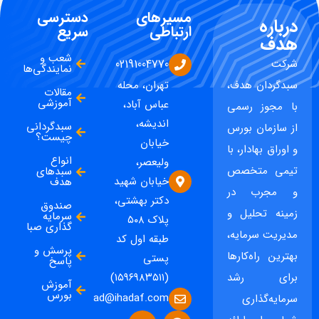
مسیرهای
دسترسی
درباره
ارتباطی
سریع
هدف
شعب و
شرکت
02191004770
نمایندگی‌ها
سبدگردان هدف،
تهران، محله
مقالات
آموزشی
عباس آباد،
با مجوز رسمی
اندیشه،
سبدگردانی
از سازمان بورس
چیست؟
خیابان
و اوراق بهادار، با
انواع
ولیعصر،
تیمی متخصص
سبدهای
خیابان شهید
هدف
و مجرب در
دکتر بهشتی،
صندوق
زمینه تحلیل و
سرمایه
پلاک ۵۰۸
گذاری صبا
مدیریت سرمایه،
طبقه اول کد
پرسش و
بهترین راه‌کارها
پستی
پاسخ
برای رشد
(۱۵۹۶۹۸۳۵۱۱)
آموزش
بورس
ad@ihadaf.com
سرمایه‌گذاری