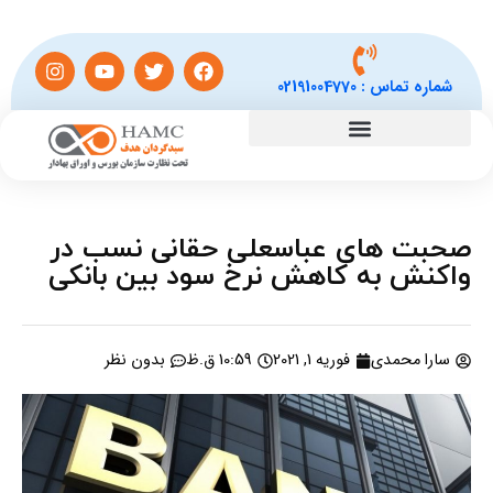
شماره تماس :
02191004770
صحبت های عباسعلی حقانی نسب در
واکنش به کاهش نرخ سود بین بانکی
سارا محمدی
فوریه 1, 2021
10:59 ق.ظ
بدون نظر