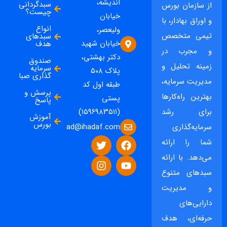
اندیشه،
سبدگردانی
از سازمان بورس
چیست؟
خیابان
و اوراق بهادار، با
انواع
ولیعصر،
تیمی متخصص
سبدهای
خیابان شهید
هدف
و مجرب در
دکتر بهشتی،
صندوق
زمینه تحلیل و
سرمایه
پلاک ۵۰۸
گذاری صبا
مدیریت سرمایه،
طبقه اول کد
پرسش و
بهترین راه‌کارها
پستی
پاسخ
برای رشد
(۱۵۹۶۹۸۳۵۱۱)
آموزش
بورس
ad@ihadaf.com
سرمایه‌گذاری
شما را ارائه
می‌دهد. با ارائه
سبدهای متنوع
و مدیریت
دارایی‌های
حرفه‌ای، هدف