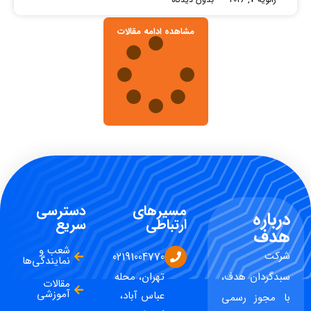
مشاهده ادامه مقالات
مسیرهای
دسترسی
درباره
ارتباطی
سریع
هدف
شعب و
شرکت
02191004770
نمایندگی‌ها
سبدگردان هدف،
تهران، محله
مقالات
آموزشی
عباس آباد،
با مجوز رسمی