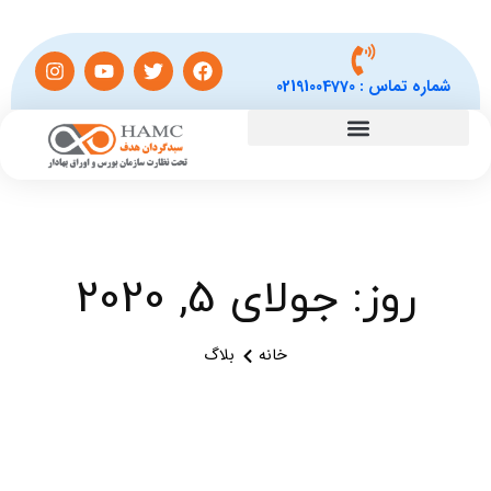
شماره تماس :
02191004770
روز: جولای 5, 2020
خانه
بلاگ