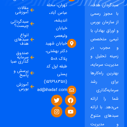
سبدگردان هدف،
تهران، محله
مقالات
آموزشی
عباس آباد،
با مجوز رسمی
اندیشه،
سبدگردانی
از سازمان بورس
چیست؟
خیابان
و اوراق بهادار، با
انواع
ولیعصر،
تیمی متخصص
سبدهای
خیابان شهید
هدف
و مجرب در
دکتر بهشتی،
صندوق
زمینه تحلیل و
سرمایه
پلاک ۵۰۸
گذاری صبا
مدیریت سرمایه،
طبقه اول کد
پرسش و
بهترین راه‌کارها
پستی
پاسخ
برای رشد
(۱۵۹۶۹۸۳۵۱۱)
آموزش
بورس
ad@ihadaf.com
سرمایه‌گذاری
شما را ارائه
می‌دهد. با ارائه
سبدهای متنوع
و مدیریت