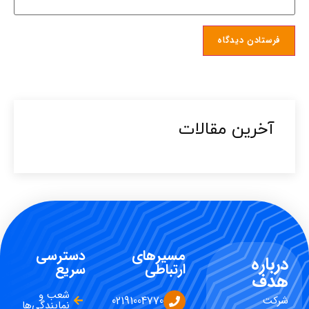
آخرین مقالات​
مسیرهای
دسترسی
درباره
ارتباطی
سریع
هدف
شعب و
شرکت
02191004770
نمایندگی‌ها