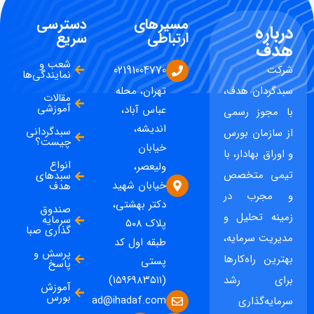
مسیرهای
دسترسی
درباره
ارتباطی
سریع
هدف
شعب و
شرکت
02191004770
نمایندگی‌ها
سبدگردان هدف،
تهران، محله
مقالات
آموزشی
عباس آباد،
با مجوز رسمی
اندیشه،
سبدگردانی
از سازمان بورس
چیست؟
خیابان
و اوراق بهادار، با
انواع
ولیعصر،
تیمی متخصص
سبدهای
خیابان شهید
هدف
و مجرب در
دکتر بهشتی،
صندوق
زمینه تحلیل و
سرمایه
پلاک ۵۰۸
گذاری صبا
مدیریت سرمایه،
طبقه اول کد
پرسش و
بهترین راه‌کارها
پستی
پاسخ
برای رشد
(۱۵۹۶۹۸۳۵۱۱)
آموزش
بورس
ad@ihadaf.com
سرمایه‌گذاری