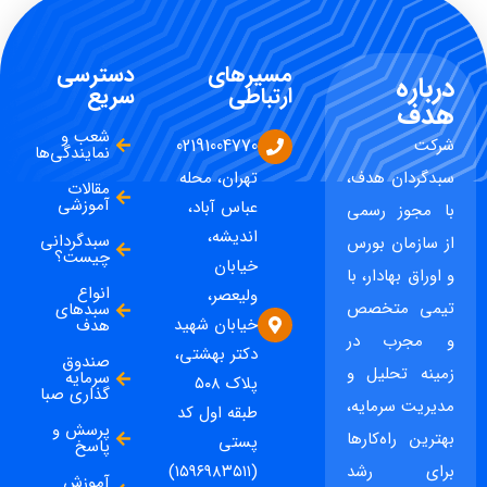
مسیرهای
دسترسی
درباره
ارتباطی
سریع
هدف
شعب و
شرکت
02191004770
نمایندگی‌ها
سبدگردان هدف،
تهران، محله
مقالات
آموزشی
عباس آباد،
با مجوز رسمی
اندیشه،
سبدگردانی
از سازمان بورس
چیست؟
خیابان
و اوراق بهادار، با
انواع
ولیعصر،
تیمی متخصص
سبدهای
خیابان شهید
هدف
و مجرب در
دکتر بهشتی،
صندوق
زمینه تحلیل و
سرمایه
پلاک ۵۰۸
گذاری صبا
مدیریت سرمایه،
طبقه اول کد
پرسش و
بهترین راه‌کارها
پستی
پاسخ
برای رشد
(۱۵۹۶۹۸۳۵۱۱)
آموزش