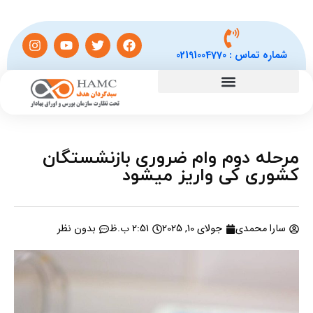
شماره تماس :
02191004770
مرحله دوم وام ضروری بازنشستگان
کشوری کی واریز میشود
سارا محمدی
جولای 10, 2025
2:51 ب.ظ
بدون نظر