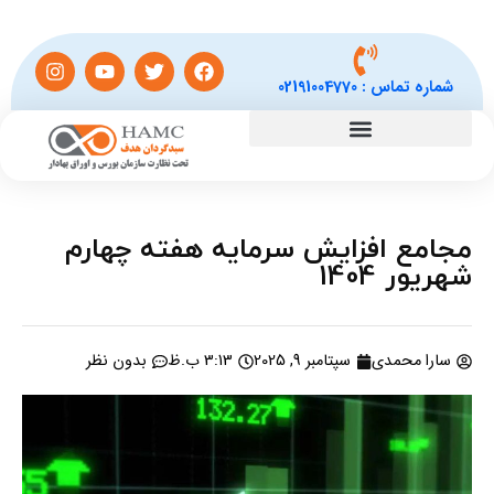
شماره تماس :
02191004770
مجامع افزایش سرمایه هفته چهارم
شهریور 1404
سارا محمدی
سپتامبر 9, 2025
3:13 ب.ظ
بدون نظر