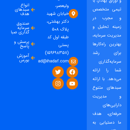
و اوراق بهادار، با
انواع
ولیعصر،
تیمی متخصص
سبدهای
خیابان شهید
هدف
و مجرب در
دکتر بهشتی،
صندوق
زمینه تحلیل و
سرمایه
پلاک ۵۰۸
گذاری صبا
مدیریت سرمایه،
طبقه اول کد
پرسش و
بهترین راه‌کارها
پستی
پاسخ
برای رشد
(۱۵۹۶۹۸۳۵۱۱)
آموزش
بورس
ad@ihadaf.com
سرمایه‌گذاری
شما را ارائه
می‌دهد. با ارائه
سبدهای متنوع
و مدیریت
دارایی‌های
حرفه‌ای، هدف
ما دستیابی به