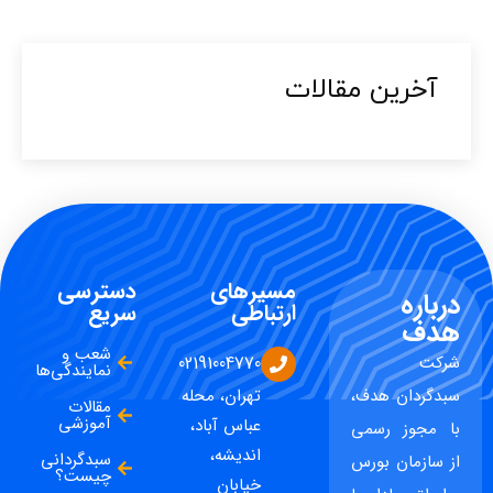
آخرین مقالات​
مسیرهای
دسترسی
درباره
ارتباطی
سریع
هدف
شعب و
شرکت
02191004770
نمایندگی‌ها
سبدگردان هدف،
تهران، محله
مقالات
آموزشی
عباس آباد،
با مجوز رسمی
اندیشه،
سبدگردانی
از سازمان بورس
چیست؟
خیابان