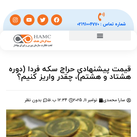
شماره تماس :
02191004770
قیمت پیشنهادی حراج سکه فردا (دوره
هشتاد و هشتم)، چقدر واریز کنیم؟
سارا محمدی
نوامبر 11, 2025
12:34 ب.ظ
بدون نظر