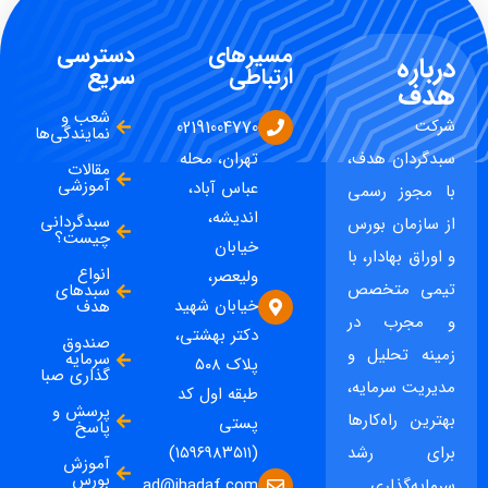
مسیرهای
دسترسی
درباره
ارتباطی
سریع
هدف
شعب و
شرکت
02191004770
نمایندگی‌ها
سبدگردان هدف،
تهران، محله
مقالات
آموزشی
عباس آباد،
با مجوز رسمی
اندیشه،
سبدگردانی
از سازمان بورس
چیست؟
خیابان
و اوراق بهادار، با
انواع
ولیعصر،
تیمی متخصص
سبدهای
خیابان شهید
هدف
و مجرب در
دکتر بهشتی،
صندوق
زمینه تحلیل و
سرمایه
پلاک ۵۰۸
گذاری صبا
مدیریت سرمایه،
طبقه اول کد
پرسش و
بهترین راه‌کارها
پستی
پاسخ
برای رشد
(۱۵۹۶۹۸۳۵۱۱)
آموزش
بورس
ad@ihadaf.com
سرمایه‌گذاری