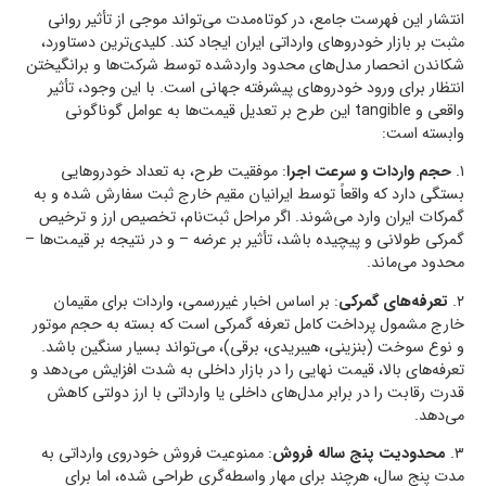
انتشار این فهرست جامع، در کوتاه‌مدت می‌تواند موجی از تأثیر روانی
مثبت بر بازار خودروهای وارداتی ایران ایجاد کند. کلیدی‌ترین دستاورد،
شکاندن انحصار مدل‌های محدود واردشده توسط شرکت‌ها و برانگیختن
انتظار برای ورود خودروهای پیشرفته جهانی است. با این وجود، تأثیر
واقعی و tangible این طرح بر تعدیل قیمت‌ها به عوامل گوناگونی
وابسته است:
۱.
حجم واردات و سرعت اجرا
: موفقیت طرح، به تعداد خودروهایی
بستگی دارد که واقعاً توسط ایرانیان مقیم خارج ثبت سفارش شده و به
گمرکات ایران وارد می‌شوند. اگر مراحل ثبت‌نام، تخصیص ارز و ترخیص
گمرکی طولانی و پیچیده باشد، تأثیر بر عرضه – و در نتیجه بر قیمت‌ها –
محدود می‌ماند.
۲.
تعرفه‌های گمرکی
: بر اساس اخبار غیررسمی، واردات برای مقیمان
خارج مشمول پرداخت کامل تعرفه گمرکی است که بسته به حجم موتور
و نوع سوخت (بنزینی، هیبریدی، برقی)، می‌تواند بسیار سنگین باشد.
تعرفه‌های بالا، قیمت نهایی را در بازار داخلی به شدت افزایش می‌دهد و
قدرت رقابت را در برابر مدل‌های داخلی یا وارداتی با ارز دولتی کاهش
می‌دهد.
۳.
محدودیت پنج ساله فروش
: ممنوعیت فروش خودروی وارداتی به
مدت پنج سال، هرچند برای مهار واسطه‌گری طراحی شده، اما برای