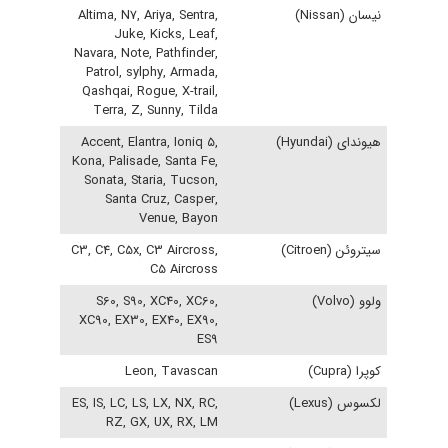
نیسان (Nissan)
Altima, N7, Ariya, Sentra,
Juke, Kicks, Leaf,
Navara, Note, Pathfinder,
Patrol, sylphy, Armada,
Qashqai, Rogue, X-trail,
Terra, Z, Sunny, Tilda
هیوندای (Hyundai)
Accent, Elantra, Ioniq 5,
Kona, Palisade, Santa Fe,
Sonata, Staria, Tucson,
Santa Cruz, Casper,
Venue, Bayon
سیتروئن (Citroen)
C3, C4, C5x, C3 Aircross,
C5 Aircross
ولوو (Volvo)
S60, S90, XC40, XC60,
XC90, EX30, EX40, EX90,
ES9
کوپرا (Cupra)
Leon, Tavascan
لکسوس (Lexus)
ES, IS, LC, LS, LX, NX, RC,
RZ, GX, UX, RX, LM