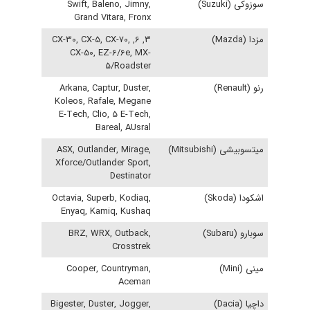
سوزوکی (Suzuki)
Swift, Baleno, Jimny,
Grand Vitara, Fronx
مزدا (Mazda)
3, 6, CX-30, CX-5, CX-70,
CX-50, EZ-6/6e, MX-
5/Roadster
رنو (Renault)
Arkana, Captur, Duster,
Koleos, Rafale, Megane
E-Tech, Clio, 5 E-Tech,
Bareal, AUsral
میتسوبیشی (Mitsubishi)
ASX, Outlander, Mirage,
Xforce/Outlander Sport,
Destinator
اشکودا (Skoda)
Octavia, Superb, Kodiaq,
Enyaq, Kamiq, Kushaq
سوبارو (Subaru)
BRZ, WRX, Outback,
Crosstrek
مینی (Mini)
Cooper, Countryman,
Aceman
داچیا (Dacia)
Bigester, Duster, Jogger,