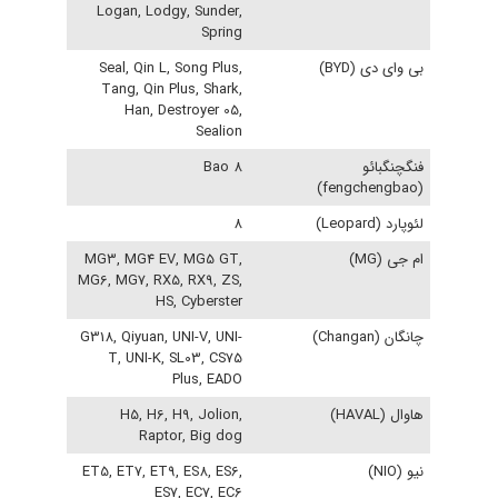
Logan, Lodgy, Sunder,
Spring
بی وای دی (BYD)
Seal, Qin L, Song Plus,
Tang, Qin Plus, Shark,
Han, Destroyer 05,
Sealion
فنگچنگبائو
Bao 8
(fengchengbao)
لئوپارد (Leopard)
8
ام جی (MG)
MG3, MG4 EV, MG5 GT,
MG6, MG7, RX5, RX9, ZS,
HS, Cyberster
چانگان (Changan)
G318, Qiyuan, UNI-V, UNI-
T, UNI-K, SL03, CS75
Plus, EADO
هاوال (HAVAL)
H5, H6, H9, Jolion,
Raptor, Big dog
نیو (NIO)
ET5, ET7, ET9, ES8, ES6,
ES7, EC7, EC6