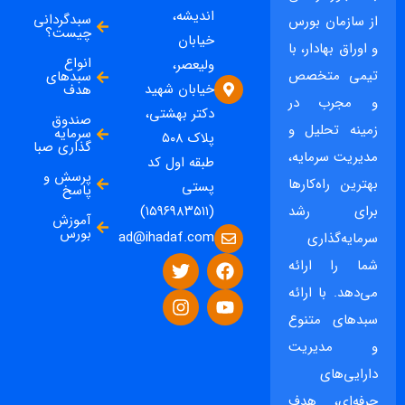
اندیشه،
سبدگردانی
از سازمان بورس
چیست؟
خیابان
و اوراق بهادار، با
انواع
ولیعصر،
تیمی متخصص
سبدهای
خیابان شهید
هدف
و مجرب در
دکتر بهشتی،
صندوق
زمینه تحلیل و
سرمایه
پلاک ۵۰۸
گذاری صبا
مدیریت سرمایه،
طبقه اول کد
پرسش و
بهترین راه‌کارها
پستی
پاسخ
برای رشد
(۱۵۹۶۹۸۳۵۱۱)
آموزش
بورس
ad@ihadaf.com
سرمایه‌گذاری
شما را ارائه
می‌دهد. با ارائه
سبدهای متنوع
و مدیریت
دارایی‌های
حرفه‌ای، هدف