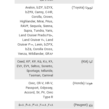
تویوتا (Toyota)
Avalon, bZ3, bZ2X,
bZ4X, Camry, C-HR,
Corolla, Crown,
Highlander, Mirai, Prius,
RAV4, Sequola, Sienna,
Supra, Tundra, Yaris,
Land Cruiser Prado/250,
Land Cruiser 70, Land
Cruiser 300, Levin, bZ3X,
bZ5, Corolla Cross,
Venza, Wildlander, GR86
کیا (KIA)
Ceed, K3, K4, K5, K8, K9,
EV6, EV9, Seltos, Sorento,
Sportage, telluride,
Tasman, Carnival
هوندا (Honda)
Civic, CR-V, HR-V,
Passport, Odyssey,
Accord, S7, P7, Civic
Type R
پژو (Peugeot)
208, 2008, 308, 408, 508