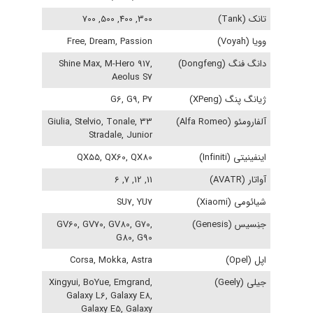
تانک (Tank)
300, 400, 500, 700
وویا (Voyah)
Free, Dream, Passion
دانگ فنگ (Dongfeng)
Shine Max, M-Hero 917,
Aeolus S7
ژیانگ پنگ (XPeng)
G6, G9, P7
آلفارومئو (Alfa Romeo)
Giulia, Stelvio, Tonale, 33
Stradale, Junior
اینفینیتی (Infiniti)
QX55, QX60, QX80
آواتار (AVATR)
11, 12, 7, 6
شیائومی (Xiaomi)
SU7, YU7
جنِسیس (Genesis)
GV60, GV70, GV80, G70,
G80, G90
اپل (Opel)
Corsa, Mokka, Astra
جیلی (Geely)
Xingyui, BoYue, Emgrand,
Galaxy L6, Galaxy E8,
Galaxy E5, Galaxy