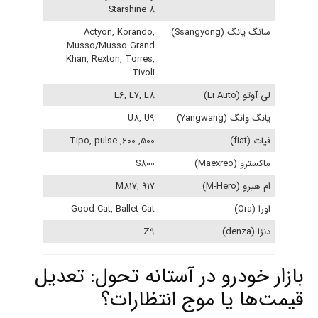
Starshine 8
سانگ یانگ (Ssangyong)
Actyon, Korando,
Musso/Musso Grand
Khan, Rexton, Torres,
Tivoli
لی آوتو (Li Auto)
L6, L7, L8
یانگ وانگ (Yangwang)
U8, U9
فیات (fiat)
500, 600, Tipo, pulse
ماکسترو (Maexreo)
S800
ام هیرو (M-Hero)
M817, 917
اورا (Ora)
Good Cat, Ballet Cat
دنزا (denza)
Z9
بازار خودرو در آستانه تحول: تعدیل
قیمت‌ها یا موج انتظارات؟