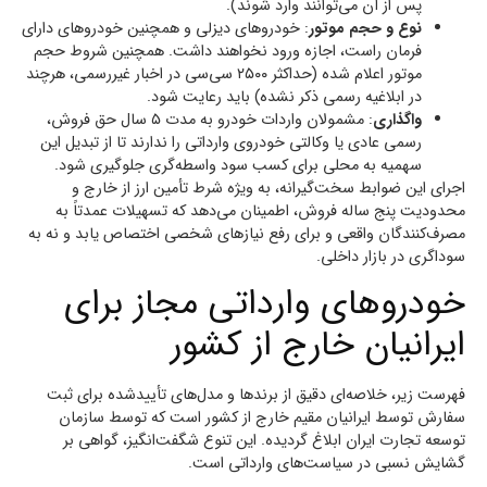
پس از آن می‌توانند وارد شوند).
نوع و حجم موتور
: خودروهای دیزلی و همچنین خودروهای دارای
فرمان راست، اجازه ورود نخواهند داشت. همچنین شروط حجم
موتور اعلام شده (حداکثر ۲۵۰۰ سی‌سی در اخبار غیررسمی، هرچند
در ابلاغیه رسمی ذکر نشده) باید رعایت شود.
واگذاری
: مشمولان واردات خودرو به مدت ۵ سال حق فروش،
رسمی عادی یا وکالتی خودروی وارداتی را ندارند تا از تبدیل این
سهمیه به محلی برای کسب سود واسطه‌گری جلوگیری شود.
اجرای این ضوابط سخت‌گیرانه، به ویژه شرط تأمین ارز از خارج و
محدودیت پنج ساله فروش، اطمینان می‌دهد که تسهیلات عمدتاً به
مصرف‌کنندگان واقعی و برای رفع نیازهای شخصی اختصاص یابد و نه به
سوداگری در بازار داخلی.
خودروهای وارداتی مجاز برای
ایرانیان خارج‌ از کشور
فهرست زیر، خلاصه‌ای دقیق از برندها و مدل‌های تأییدشده برای ثبت
سفارش توسط ایرانیان مقیم خارج از کشور است که توسط سازمان
توسعه تجارت ایران ابلاغ گردیده. این تنوع شگفت‌انگیز، گواهی بر
گشایش نسبی در سیاست‌های وارداتی است.