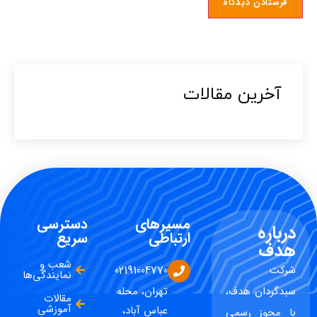
آخرین مقالات​
مسیرهای
دسترسی
درباره
ارتباطی
سریع
هدف
شعب و
شرکت
02191004770
نمایندگی‌ها
سبدگردان هدف،
تهران، محله
مقالات
آموزشی
عباس آباد،
با مجوز رسمی