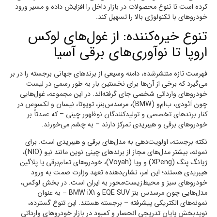
کرده است تا تنوع محصولات در بازار داخل را افزایش داده و مسیر ورود
خودروهای با تکنولوژی بالا را تسهیل کند.
تنوع خیره‌کننده: از غول‌های لوکس
اروپا تا نوآوری‌های برقی آسیا
فهرست تازه منتشرشده، دامنه وسیعی از برندهای جهانی برجسته را در بر
می‌گیرد که برخی از آن‌ها برای نخستین بار به طور رسمی در لیست
خودروهای وارداتی شخصی جای گرفته‌اند. در این مجموعه، غول‌هایی
چون آئودی، ب‌ام‌و (BMW)، مرسدس‌بنز، تویوتا، نیسان و لکسوس در
کنار برندهای تخصصی و تولیدکنندگان نوظهور چینی – که عمدتاً بر
خودروهای برقی و هیبریدی تمرکز دارند – به چشم می‌خورند.
نکته برجسته، اولویت‌دهی به مدل‌های برقی و هیبریدی است. برای
نمونه، بیشتر مدل‌های مجاز از برندهای چینی نوین مانند نیو (NIO)،
ژیانگ پنگ (XPeng) و ویا (Voyah)، خودروهای تمام‌برقی یا پلاگین
هیبریدی هستند؛ این امر، نشان‌دهنده تعهد وزارت صمت به ورود
خودروهای سبز و محیط‌زیست‌محور به ایران است. در بخش لوکس،
مدل‌هایی چون مرسدس بنز EQE SUV و BMW iX1 – به عنوان
نمونه‌های الکتریکی پیشرفته – برجسته هستند. این تنوع گسترده،
نویدبخش پایان تدریجی انحصار و کمبود در بازار خودروهای وارداتی