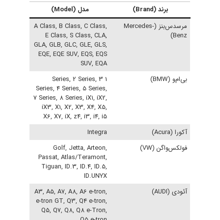
برند (Brand)
مدل (Model)
مرسدس‌بنز (Mercedes-
A Class, B Class, C Class,
E Class, S Class, CLA,
Benz)
GLA, GLB, GLC, GLE, GLS,
EQE, EQE SUV, EQS, EQS
SUV, EQA
بی‌ام‌و (BMW)
1 Series, 2 Series, 3
Series, 4 Series, 5 Series,
7 Series, 8 Series, iX1, iX2,
iX3, X1, X2, X3, X4, X5,
X6, X7, iX, z4, i3, i4, i5
آکورا (Acura)
Integra
فولکس‌واگن (VW)
Golf, Jetta, Arteon,
Passat, Atlas/Teramont,
Tiguan, ID.3, ID.4, ID.5,
ID.UNYX
آئودی (AUDI)
A3, A5, A7, A8, A6 e-tron,
e-tron GT, Q3, Q4 e-tron,
Q5, Q7, Q8, Q8 e-Tron,
Q5 e-tron