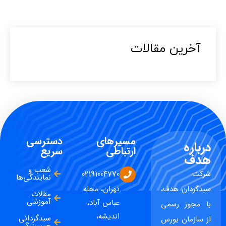
آخرین مقالات​
مسیرهای
دسترسی
درباره
ارتباطی
سریع
هدف
شعب و
شرکت
02191004770
نمایندگی‌ها
سبدگردان هدف،
تهران، محله
مقالات
آموزشی
عباس آباد،
با مجوز رسمی
اندیشه،
سبدگردانی
از سازمان بورس
چیست؟