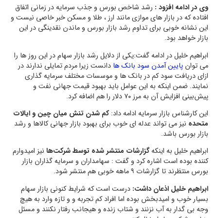
وی در ادامه افزود :
رشد شاخص بورس و جذب سرمایه در زمانی اتفاق
افتاده که در بازار های موازی مانند ارز ، طلا و مسکن خبر خاصی نیست و
این نشانه خوبی برای تداوم رشد بازار بورس و ماندن نقدینگی در این
بازار خواهد بود.
ابراهیم خلیل در ادامه گفت:یکی از دلایل رشد بازار سهام در این روز ها را
می توان
پایین آمدن سود بانک ها
دانست زیرا مردم تمایلی ندارند در
ازای دریافت سود کم در بانک ها و موسسات مختلف سرمایه گذاری
نمایند. ضمن اینکه به این عوامل باید بهبود قیمت جهانی نفت و
پیش‌بینی افزایش آن به مرز ۷۰ دلار را هم اضافه کرد.
این کارشناس بازار سرمایه ادامه داد:
کم شدن تنش میان چین و ایالات
متحده
نیز می تواند عدله ای خوب برای بهبود بازار جهانی کالاها و رشد
بازار بورس باشد.
ابراهیم خلیل به اینکه
گزارشات منتشر شده توسط شرکت‌ها
نیز امیدوارم
کننده بوده است اشاره کرد و گفت : سهامداران و سرمایه گذاران بازار
بورس منتظرند تا گزارشات ۹ ماهه خوبی هم منتشر شود.
ابراهیم خلیل اذعان داشت:
درست است که شرایط کنونی بازار سهام
بسیار خوب و امیدبخش بوده اما افراد کم تجربه و و تازه وارد به هیچ
وجه بی گدار به آب نزنند و شتاب زنده و هیجانب رفتار نکنند و مسئل