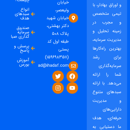
خیابان
و اوراق بهادار، با
انواع
ولیعصر،
تیمی متخصص
سبدهای
خیابان شهید
هدف
و مجرب در
دکتر بهشتی،
صندوق
زمینه تحلیل و
سرمایه
پلاک ۵۰۸
گذاری صبا
مدیریت سرمایه،
طبقه اول کد
پرسش و
بهترین راه‌کارها
پستی
پاسخ
برای رشد
(۱۵۹۶۹۸۳۵۱۱)
آموزش
بورس
ad@ihadaf.com
سرمایه‌گذاری
شما را ارائه
می‌دهد. با ارائه
سبدهای متنوع
و مدیریت
دارایی‌های
حرفه‌ای، هدف
ما دستیابی به