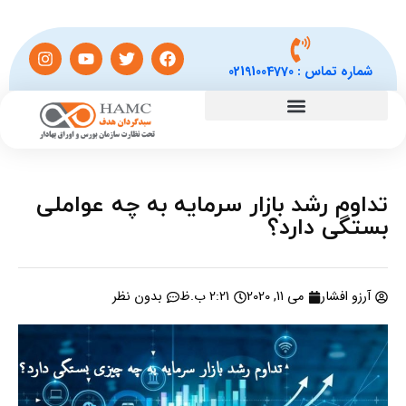
شماره تماس :
02191004770
تداوم رشد بازار سرمایه به چه عواملی
بستگی دارد؟
آرزو افشار
می 11, 2020
2:21 ب.ظ
بدون نظر