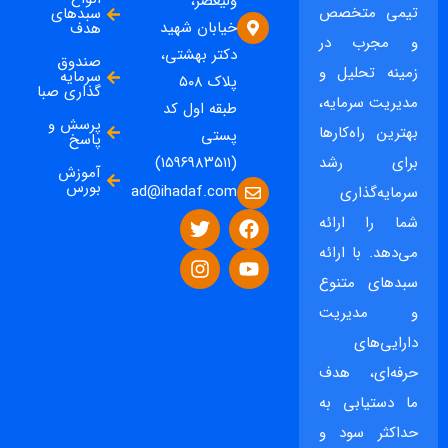
ولیعصر،
تیمی متخصص
سبدهای
خیابان شهید
هدف
و مجرب در
دکتر بهشتی،
صندوق
زمینه تحلیل و
سرمایه
پلاک ۵۰۸
گذاری صبا
مدیریت سرمایه،
طبقه اول کد
پرسش و
بهترین راه‌کارها
پستی
پاسخ
برای رشد
(۱۵۹۶۹۸۳۵۱۱)
آموزش
بورس
ad@ihadaf.com
سرمایه‌گذاری
شما را ارائه
می‌دهد. با ارائه
سبدهای متنوع
و مدیریت
دارایی‌های
حرفه‌ای، هدف
ما دستیابی به
حداکثر سود و