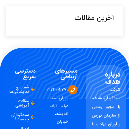
آخرین مقالات​
مسیرهای
دسترسی
درباره
ارتباطی
سریع
هدف
شعب و
شرکت
02191004770
نمایندگی‌ها
سبدگردان هدف،
تهران، محله
مقالات
آموزشی
عباس آباد،
با مجوز رسمی
اندیشه،
سبدگردانی
از سازمان بورس
چیست؟
خیابان
و اوراق بهادار، با
انواع