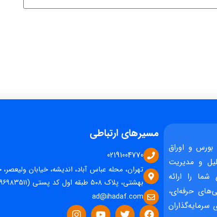
مسیرهای ارتباطی
بورس و اوراق
02191004770
یل و مدیریت
تهران، محله عباس آباد، اندیشه، خیابان ولیعصر، 
 شما را ارائه
بهشتی، پلاک ۵۰۸ طبقه اول کد پستی (۱۵۹۶۹۸۳۵۱۱)
‌های حرفه‌ای،
ad@ihadaf.com
سرمایه‌گذاران