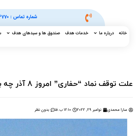
شماره تماس :
4770
خانه
درباره ما
خدمات هدف
صندوق ها و سبدهای هدف
س
علت توقف نماد “حفاری” امروز 8 آذر چه بود؟
سارا محمدی
نوامبر 29, 2022
12:10 ب.ظ
بدون نظر