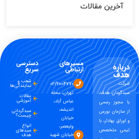
آخرین مقالات​
مسیرهای
دسترسی
درباره
ارتباطی
سریع
هدف
شعب و
شرکت
02191004770
نمایندگی‌ها
سبدگردان هدف،
تهران، محله
مقالات
آموزشی
عباس آباد،
با مجوز رسمی
اندیشه،
سبدگردانی
از سازمان بورس
چیست؟
خیابان
و اوراق بهادار، با
انواع
ولیعصر،
تیمی متخصص
سبدهای
خیابان شهید
هدف