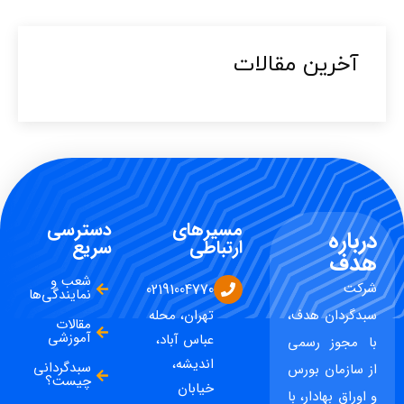
آخرین مقالات​
مسیرهای
دسترسی
درباره
ارتباطی
سریع
هدف
شعب و
شرکت
02191004770
نمایندگی‌ها
سبدگردان هدف،
تهران، محله
مقالات
آموزشی
عباس آباد،
با مجوز رسمی
اندیشه،
سبدگردانی
از سازمان بورس
چیست؟
خیابان
و اوراق بهادار، با