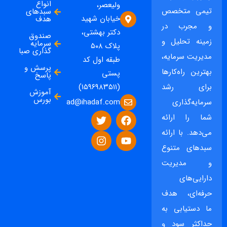
انواع
ولیعصر،
تیمی متخصص
سبدهای
خیابان شهید
هدف
و مجرب در
دکتر بهشتی،
صندوق
زمینه تحلیل و
سرمایه
پلاک ۵۰۸
گذاری صبا
مدیریت سرمایه،
طبقه اول کد
پرسش و
بهترین راه‌کارها
پستی
پاسخ
برای رشد
(۱۵۹۶۹۸۳۵۱۱)
آموزش
بورس
ad@ihadaf.com
سرمایه‌گذاری
شما را ارائه
می‌دهد. با ارائه
سبدهای متنوع
و مدیریت
دارایی‌های
حرفه‌ای، هدف
ما دستیابی به
حداکثر سود و