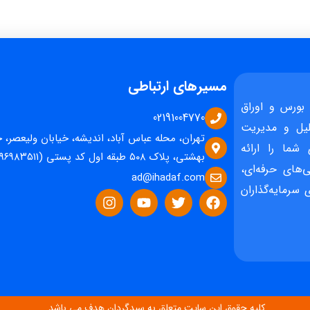
مسیرهای ارتباطی
بورس و اوراق
02191004770
یل و مدیریت
تهران، محله عباس آباد، اندیشه، خیابان ولیعصر، 
 شما را ارائه
بهشتی، پلاک ۵۰۸ طبقه اول کد پستی (۱۵۹۶۹۸۳۵۱۱)
‌های حرفه‌ای،
ad@ihadaf.com
سرمایه‌گذاران
کلیه حقوق این سایت متعلق به سبدگردان هدف می باشد.