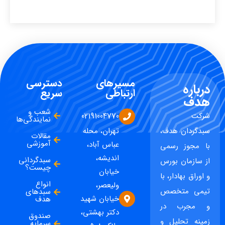
مسیرهای
دسترسی
درباره
ارتباطی
سریع
هدف
شعب و
شرکت
02191004770
نمایندگی‌ها
سبدگردان هدف،
تهران، محله
مقالات
آموزشی
عباس آباد،
با مجوز رسمی
اندیشه،
سبدگردانی
از سازمان بورس
چیست؟
خیابان
و اوراق بهادار، با
انواع
ولیعصر،
تیمی متخصص
سبدهای
خیابان شهید
هدف
و مجرب در
دکتر بهشتی،
صندوق
زمینه تحلیل و
سرمایه