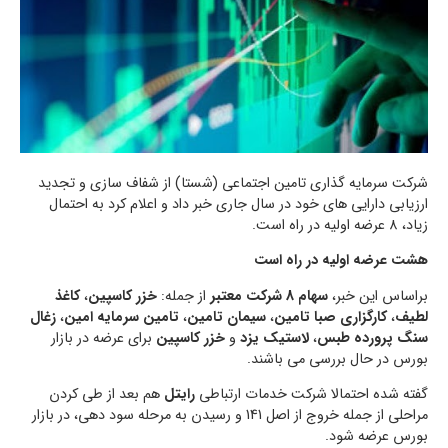
شرکت سرمایه گذاری تامین اجتماعی (شستا) از شفاف سازی و تجدید
ارزیابی دارایی های خود در سال جاری خبر داد و اعلام کرد به احتمال
زیاد، 8 عرضه اولیه در راه است.
هشت عرضه اولیه در راه است
براساس این خبر،
سهام 8 شرکت معتبر
از جمله:
خزر کاسپین
،
کاغذ
لطیف
،
کارگزاری صبا تامین
،
سیمان تامین
،
تامین سرمایه امین
،
زغال
سنگ پرورده طبس
،
لاستیک یزد
و
خزر کاسپین
برای عرضه در بازار
بورس در حال بررسی می باشند.
گفته شده احتمالا شرکت خدمات ارتباطی
رایتل
هم بعد از طی کردن
مراحلی از جمله خروج از اصل 141 و رسیدن به مرحله سود دهی، در بازار
بورس عرضه شود.