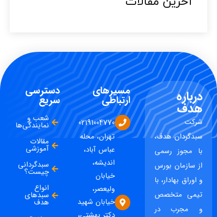
آخرین مقالات​
مسیرهای
دسترسی
درباره
ارتباطی
سریع
هدف
شعب و
شرکت
02191004770
نمایندگی‌ها
سبدگردان هدف،
تهران، محله
مقالات
آموزشی
عباس آباد،
با مجوز رسمی
اندیشه،
سبدگردانی
از سازمان بورس
چیست؟
خیابان
و اوراق بهادار، با
انواع
ولیعصر،
تیمی متخصص
سبدهای
خیابان شهید
هدف
و مجرب در
دکتر بهشتی،