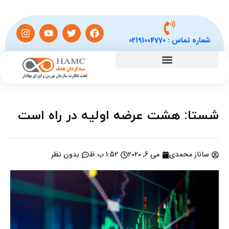
شماره تماس :
02191004770
شستا: هشت عرضه اولیه در راه است
ساناز محمدی
می 6, 2020
1:52 ب.ظ
بدون نظر