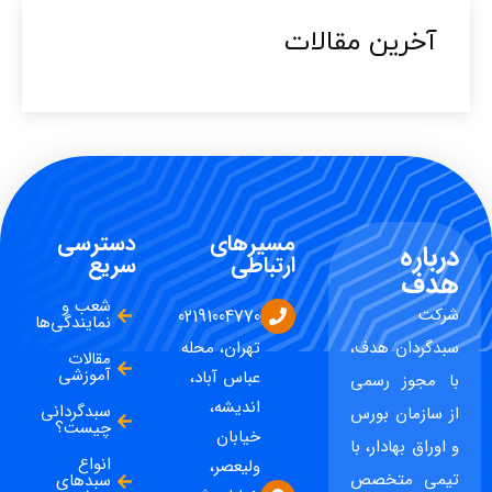
آخرین مقالات​
مسیرهای
دسترسی
درباره
ارتباطی
سریع
هدف
شعب و
شرکت
02191004770
نمایندگی‌ها
سبدگردان هدف،
تهران، محله
مقالات
آموزشی
عباس آباد،
با مجوز رسمی
اندیشه،
سبدگردانی
از سازمان بورس
چیست؟
خیابان
و اوراق بهادار، با
انواع
ولیعصر،
تیمی متخصص
سبدهای