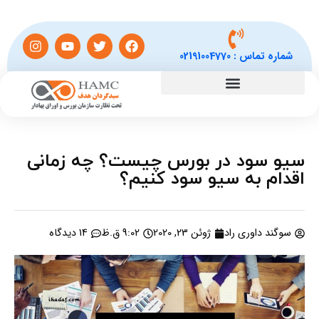
شماره تماس :
02191004770
سیو سود در بورس چیست؟ چه زمانی
اقدام به سیو سود کنیم؟
سوگند داوری راد
ژوئن 23, 2020
9:02 ق.ظ
14 دیدگاه