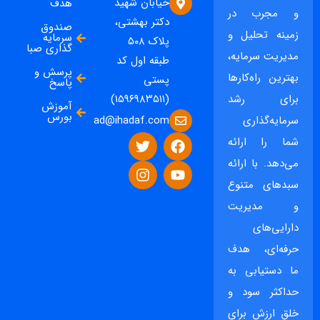
خیابان شهید
هدف
و مجرب در
دکتر بهشتی،
صندوق
زمینه تحلیل و
سرمایه
پلاک ۵۰۸
گذاری صبا
مدیریت سرمایه،
طبقه اول کد
پرسش و
بهترین راه‌کارها
پستی
پاسخ
برای رشد
(۱۵۹۶۹۸۳۵۱۱)
آموزش
بورس
ad@ihadaf.com
سرمایه‌گذاری
شما را ارائه
می‌دهد. با ارائه
سبدهای متنوع
و مدیریت
دارایی‌های
حرفه‌ای، هدف
ما دستیابی به
حداکثر سود و
خلق ارزش برای