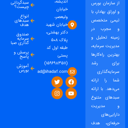
اندیشه،
سبدگردانی
از سازمان بورس
چیست؟
خیابان
و اوراق بهادار، با
انواع
ولیعصر،
تیمی متخصص
سبدهای
خیابان شهید
هدف
و مجرب در
دکتر بهشتی،
صندوق
زمینه تحلیل و
سرمایه
پلاک ۵۰۸
گذاری صبا
مدیریت سرمایه،
طبقه اول کد
پرسش و
بهترین راه‌کارها
پستی
پاسخ
برای رشد
(۱۵۹۶۹۸۳۵۱۱)
آموزش
بورس
ad@ihadaf.com
سرمایه‌گذاری
شما را ارائه
می‌دهد. با ارائه
سبدهای متنوع
و مدیریت
دارایی‌های
حرفه‌ای، هدف