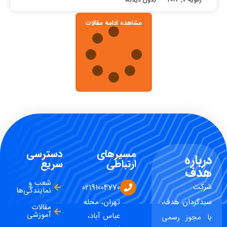
مشاهده ادامه مقالات
مسیرهای
دسترسی
درباره
ارتباطی
سریع
هدف
شعب و
شرکت
02191004770
نمایندگی‌ها
سبدگردان هدف،
تهران، محله
مقالات
آموزشی
عباس آباد،
با مجوز رسمی