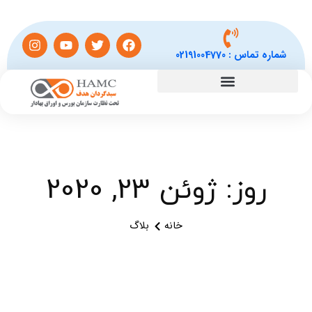
شماره تماس :
02191004770
روز: ژوئن 23, 2020
خانه
بلاگ