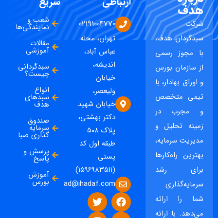
ارتباطی
سریع
هدف
شعب و
شرکت
02191004770
نمایندگی‌ها
سبدگردان هدف،
تهران، محله
مقالات
آموزشی
عباس آباد،
با مجوز رسمی
اندیشه،
سبدگردانی
از سازمان بورس
چیست؟
خیابان
و اوراق بهادار، با
انواع
ولیعصر،
تیمی متخصص
سبدهای
خیابان شهید
هدف
و مجرب در
دکتر بهشتی،
صندوق
زمینه تحلیل و
سرمایه
پلاک ۵۰۸
گذاری صبا
مدیریت سرمایه،
طبقه اول کد
پرسش و
بهترین راه‌کارها
پستی
پاسخ
برای رشد
(۱۵۹۶۹۸۳۵۱۱)
آموزش
بورس
ad@ihadaf.com
سرمایه‌گذاری
شما را ارائه
می‌دهد. با ارائه