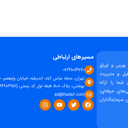
مسیرهای ارتباطی
بورس و اوراق
02191004770
یل و مدیریت
تهران، محله عباس آباد، اندیشه، خیابان ولیعصر، 
 شما را ارائه
بهشتی، پلاک ۵۰۸ طبقه اول کد پستی (۱۵۹۶۹۸۳۵۱۱)
‌های حرفه‌ای،
ad@ihadaf.com
سرمایه‌گذاران