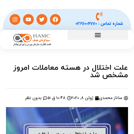
شماره تماس :
02191004770
علت اختلال در هسته معاملات امروز
مشخص شد
ساناز محمدی
ژوئن 8, 2020
10:48 ق.ظ
بدون نظر