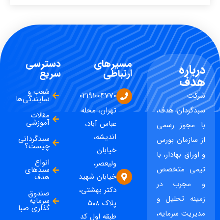
مسیرهای
دسترسی
درباره
ارتباطی
سریع
هدف
شعب و
شرکت
02191004770
نمایندگی‌ها
سبدگردان هدف،
تهران، محله
مقالات
آموزشی
عباس آباد،
با مجوز رسمی
اندیشه،
سبدگردانی
از سازمان بورس
چیست؟
خیابان
و اوراق بهادار، با
انواع
ولیعصر،
تیمی متخصص
سبدهای
خیابان شهید
هدف
و مجرب در
دکتر بهشتی،
صندوق
زمینه تحلیل و
سرمایه
پلاک ۵۰۸
گذاری صبا
مدیریت سرمایه،
طبقه اول کد