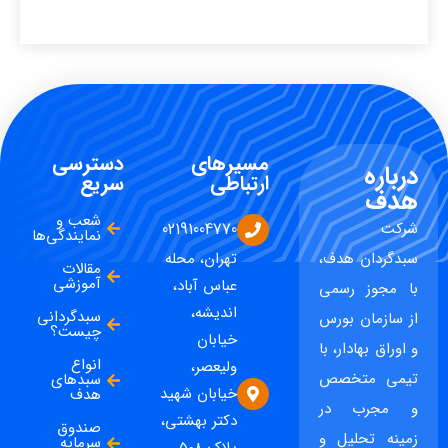
مسیرهای
دسترسی
درباره
ارتباطی
سریع
هدف
شعب و
شرکت
02191004770
نمایندگی‌ها
سبدگردان هدف،
تهران، محله
مقالات
آموزشی
عباس آباد،
با مجوز رسمی
اندیشه،
سبدگردانی
از سازمان بورس
چیست؟
خیابان
و اوراق بهادار، با
انواع
ولیعصر،
تیمی متخصص
سبدهای
خیابان شهید
هدف
و مجرب در
دکتر بهشتی،
صندوق
زمینه تحلیل و
سرمایه
پلاک ۵۰۸