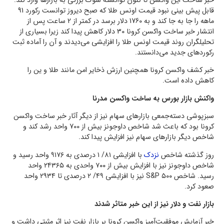
خبر ساخت این واکسن تا کنون توانسته شوک بزرگی به بازارها وارد کند.
قابل پیش بینی نبود قیمت اونس طلا که صبح دیروز توانست رکورد 91
ماهه را جا به جا کند و به 1760 دلار برسد در کمتر از 2 ساعت پس از
انتشار خبر ساخت واکسن کرونا 30 دلار کاهش پیدا کند زیرا بسیاری از
تحلیلگران روند قیمت اونس طلا را افزایشی می‌دیدند و آن را آماده ثبت
رکورد‌های جدید می‌دانستند.
خبر کشف واکسن کرونا همچنین ارزش ذخایر امن مانند طلا و ین را
کاهش داده است.
واکنش بازار بورس به ساخت واکسن مدرنا
سبزپوشی دسته‌جمعی بازار‌های سهام نیز از دیگر آثار خبر ساخت واکسن
کرونا بود که باعث شد شاخص داوجونز بیش از 700 واحد رشد کند و
شاخص دیگر بازارهای سهام نیز افزایش پیدا کند.
روز گذشته شاخص
نزدک
با افزایشی ۸۱/ ۱ درصدی به ۹۱۷۶ واحد رسید و
شاخص داوجونز نیز با افزایش بیش از ۷۰۰ واحدی به ۲۴۳۶۵ واحد
رسید. شاخص S&P ۵۰۰ نیز با افزایشی ۴۹/ ۲ درصدی تا ۲۹۳۴ واحد
صعود کرد.
بازار نفت و دلار نیز از این خبر متاثر شدند
خبر آزمایش موفقیت‌آمیز واکسن کرونا بر بازار نفت نیز اثر مثبتی داشت و