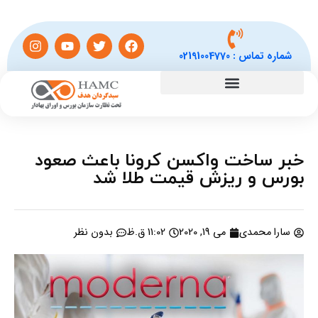
شماره تماس :
02191004770
خبر ساخت واکسن کرونا باعث صعود
بورس و ریزش قیمت طلا شد
سارا محمدی
می 19, 2020
11:02 ق.ظ
بدون نظر