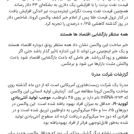
قیمت نفت برنت را با افزایشی یک دلاری به بشکه‌ای ۳۳ دلار رساند.
همچنین قیمت نفت وست تگزاس اینترمدییت نیز اندکی افزایش یافت.
در کنار نزول قیمت طلا پس از اعلام خبر کشف واکسن کرونا، شاخص دلار
در روز گذشته کاهشی ۳۵/ ۰ درصدی را تجربه کرد.
همه منتظر بازگشایی اقتصاد ها هستند
خبر ساخت این واکسن نشان داد همه منتظر رونق دوباره اقتصاد هستند
و یک خبر اینچنینی می تواند تا این اندازه تاثیر گذار باشد حتی اگر
مقطعی و زودگذرباشد. هر عاملی که باعث بازگشایی اقتصاد شود باعث
واکنش مثبت بازارها می شود و برعکس.
گزارشات شرکت مدرنا
مدرنا یک شرکت زیست‌فناوری آمریکایی است که از دی ماه گذشته روی
ساخت واکسن کرونا مطالعه می کند. آزمایش اولیه انسانی این واکسن
که mRNA-۱۲۷۳ نام دارد بر روی ۴۵ داوطلب،
موجب تولید آنتی‌بادی
کووید-۱۹
، حداقل به میزان افراد بهبود یافته شده است. این واکسن در
دوزهای 25، 100 و 250 میکروگرمی به داوطلبین تزریق شده است و در
افرادی که دوز ۱۰۰ میکروگرم دریافت کرده اند سطوح آنتی‌بادی تولید
شده به‌طور قابل‌توجهی فراتر از افراد بهبودیافته بود
همچنین، نشانه دیگر گزارش مذکور آن بود که حداقل واکسن جدید برای