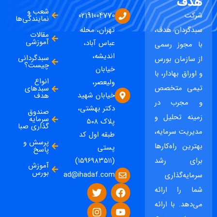
هدف
شعب و
شرکت
02191004770
نمایندگی‌ها
سبدگردان هدف،
تهران، محله
مقالات
آموزشی
عباس آباد،
با مجوز رسمی
اندیشه،
سبدگردانی
از سازمان بورس
چیست؟
خیابان
و اوراق بهادار، با
انواع
ولیعصر،
تیمی متخصص
سبدهای
خیابان شهید
هدف
و مجرب در
دکتر بهشتی،
صندوق
زمینه تحلیل و
سرمایه
پلاک ۵۰۸
گذاری صبا
مدیریت سرمایه،
طبقه اول کد
پرسش و
بهترین راه‌کارها
پستی
پاسخ
برای رشد
(۱۵۹۶۹۸۳۵۱۱)
آموزش
بورس
ad@ihadaf.com
سرمایه‌گذاری
شما را ارائه
می‌دهد. با ارائه