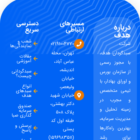
مسیرهای
دسترسی
درباره
ارتباطی
سریع
هدف
شعب و
شرکت
02191004770
نمایندگی‌ها
سبدگردان هدف،
تهران، محله
مقالات
آموزشی
عباس آباد،
با مجوز رسمی
اندیشه،
سبدگردانی
از سازمان بورس
چیست؟
خیابان
و اوراق بهادار، با
انواع
ولیعصر،
تیمی متخصص
سبدهای
خیابان شهید
هدف
و مجرب در
دکتر بهشتی،
صندوق
زمینه تحلیل و
سرمایه
پلاک ۵۰۸
گذاری صبا
مدیریت سرمایه،
طبقه اول کد
پرسش و
بهترین راه‌کارها
پستی
پاسخ
برای رشد
(۱۵۹۶۹۸۳۵۱۱)