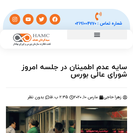
شماره تماس :
02191004770
سایه عدم اطمینان در جلسه امروز
شورای عالی بورس
زهرا حاجی
مارس 10, 2020
2:35 ب.ظ
بدون نظر