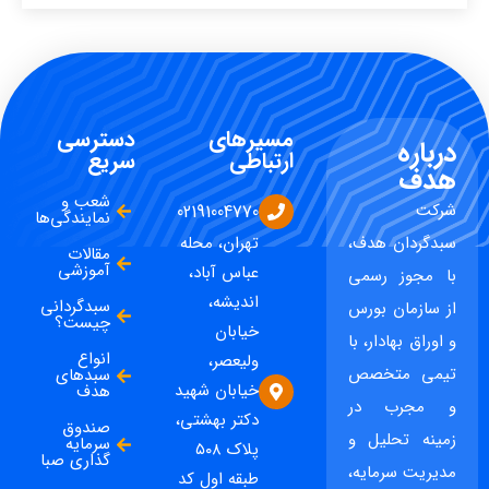
مسیرهای
دسترسی
درباره
ارتباطی
سریع
هدف
شعب و
شرکت
02191004770
نمایندگی‌ها
سبدگردان هدف،
تهران، محله
مقالات
آموزشی
عباس آباد،
با مجوز رسمی
اندیشه،
سبدگردانی
از سازمان بورس
چیست؟
خیابان
و اوراق بهادار، با
انواع
ولیعصر،
تیمی متخصص
سبدهای
خیابان شهید
هدف
و مجرب در
دکتر بهشتی،
صندوق
زمینه تحلیل و
سرمایه
پلاک ۵۰۸
گذاری صبا
مدیریت سرمایه،
طبقه اول کد