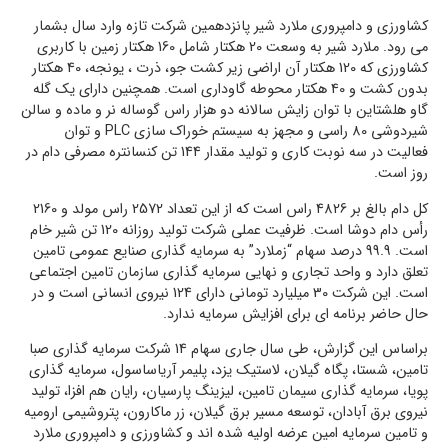
کشاورزی و دامپروری ملارد شیر پانزدهمین شرکت تازه وارد سال بشمار
می رود. ملارد شیر به وسعت 20 هکتار شامل 160 هکتار زمین با کاربری
کشاورزی که 120 هکتار آن اراضی زیر کشت جو، ذرت ، یونجه، 40 هکتار
بدون کشت و 40 هکتار محوطه گاوداری است. همچنین دارای یک گله
گاو هلشتاین با توان زایش سالانه دو هزار راس گوساله نر و ماده و سالن
شیردوشی 80 راسی و مجهز به سیستم خوراک سازی PLC و توان
فعالیت در سه نوبت کاری و تولید مقدار 144 تن کنسانتره مصرفی دام در
روز است.
کل دام بالغ بر 4826 راس است که از این تعداد 2572 راس مولد و 2160
رأس دام دوشا است. ظرفیت عملی شرکت تولید روزانه 120 تن شیر خام
است. 99.9 درصد سهام “زملارد” به سرمایه گذاری صنایع عمومی تامین
تعلق دارد و واحد تجاری و نهایی سرمایه گذاری سازمان تامین اجتماعی
است. این شرکت 30 میلیارد تومانی دارای 124 نیروی انسانی است و در
حال حاضر برنامه ای برای افزایش سرمایه ندارد.
براساس این گزارش، طی سال جاری سهام 14 شرکت سرمایه گذاری صبا
تامین، شستا، پگاه گیلان، لاستیک یزد، پلیمر آریاساسول، سرمایه گذاری
پویا، سرمایه گذاری سیمان تامین، لیزینگ پارسیان، رایان هم افزا، تولید
نیروی برق آبادان، توسعه مسیر برق گیلان، زر ماکارون، پتروشیمی ارومیه
و تامین سرمایه امین عرضه اولیه شده اند و کشاورزی و دامپروری ملارد