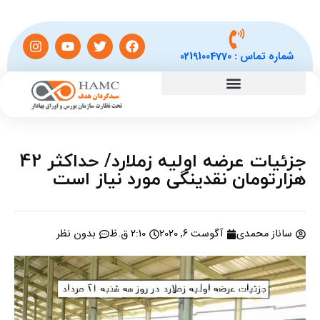
شماره تماس :
02191004770
جزئیات عرضه اولیه زملارد/ حداکثر 42
هزارتومان نقدینگی مورد نیاز است
ساناز محمدی
آگوست 6, 2020
2:10 ق.ظ
بدون نظر