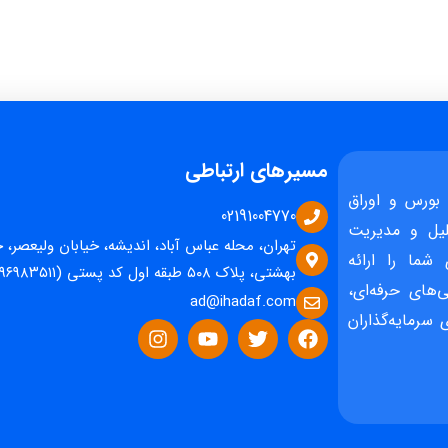
مسیرهای ارتباطی
بورس و اوراق
02191004770
یل و مدیریت
تهران، محله عباس آباد، اندیشه، خیابان ولیعصر، 
 شما را ارائه
بهشتی، پلاک ۵۰۸ طبقه اول کد پستی (۱۵۹۶۹۸۳۵۱۱)
‌های حرفه‌ای،
ad@ihadaf.com
سرمایه‌گذاران