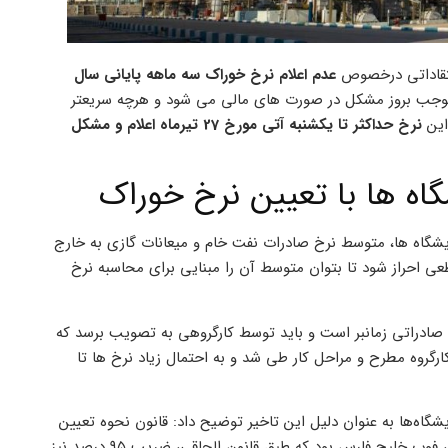
انتقاداتی درخصوص
عدم اعلام نرخ خوراک سه ماهه پایانی سال
جب بروز مشکل در صورت های مالی می شود و هرچه سریعتر
این
نرخ حداکثر تا یکشنبه آتی مورخ 27 تیرماه اعلام و مشکل
ه ها با تعیین نرخ خوراک
یشگاه ها، متوسط نرخ صادرات نفت خام و میعانات گازی به خارج
طعی احراز شود تا بتوان متوسط آن را مبنایی برای محاسبه نرخ
ادراتی زمانبر است و باید توسط کارگروهی به تصویب برسد که
 کارگروه مطرح و مراحل کار طی شد و به احتمال زیاد نرخ ها تا
اه‌ها به عنوان دلیل این تاخیر توضیح داد: قانون نحوه تعیین
نرخ خوراک پالایشگاه‌ ها را مشخص کرده است. قبلا معیار این تعیین نرخ، فوب خلیج فارس بود که طبق قانون الحاقی، ضریب ۹۵ درصد نیز